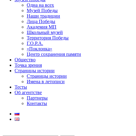
Одна на всех
Музей Победы
Наши традиции
Лица Победы
Академия МП
Школьный музей
Территория Победы
Г.О.Р.А.
«Поклонка»
Центр сохранения памяти
Общество
Точка зрения
Страницы истории
Страницы истории
Имена в летописи
Тесты
Об агентстве
Партнеры
Контакты