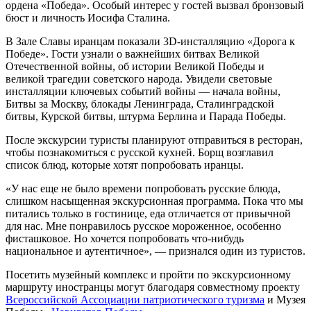
ордена «Победа». Особый интерес у гостей вызвал бронзовый
бюст и личность Иосифа Сталина.
В Зале Славы иранцам показали 3D-инсталляцию «Дорога к
Победе». Гости узнали о важнейших битвах Великой
Отечественной войны, об истории Великой Победы и
великой трагедии советского народа. Увидели световые
инсталляции ключевых событий войны — начала войны,
Битвы за Москву, блокады Ленинграда, Сталинградской
битвы, Курской битвы, штурма Берлина и Парада Победы.
После экскурсии туристы планируют отправиться в ресторан,
чтобы познакомиться с русской кухней. Борщ возглавил
список блюд, которые хотят попробовать иранцы.
«У нас еще не было времени попробовать русские блюда,
слишком насыщенная экскурсионная программа. Пока что мы
питались только в гостинице, еда отличается от привычной
для нас. Мне понравилось русское мороженное, особенно
фисташковое. Но хочется попробовать что-нибудь
национальное и аутентичное», — признался один из туристов.
Посетить музейный комплекс и пройти по экскурсионному
маршруту иностранцы могут благодаря совместному проекту
Всероссийской Ассоциации патриотического туризма
и Музея