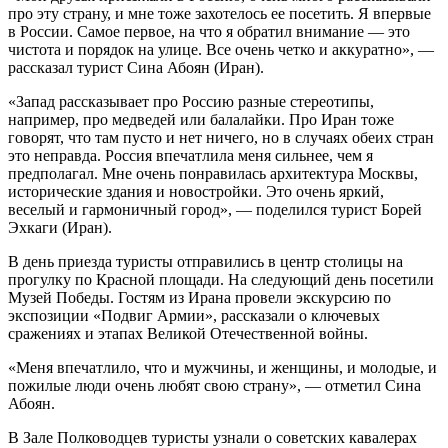
про эту страну, и мне тоже захотелось ее посетить. Я впервые
в России. Самое первое, на что я обратил внимание — это
чистота и порядок на улице. Все очень четко и аккуратно», —
рассказал турист Сина Абоян (Иран).
«Запад рассказывает про Россию разные стереотипы,
например, про медведей или балалайки. Про Иран тоже
говорят, что там пусто и нет ничего, но в случаях обеих стран
это неправда. Россия впечатлила меня сильнее, чем я
предполагал. Мне очень понравилась архитектура Москвы,
исторические здания и новостройки. Это очень яркий,
веселый и гармоничный город», — поделился турист Борей
Эхкаги (Иран).
В день приезда туристы отправились в центр столицы на
прогулку по Красной площади. На следующий день посетили
Музей Победы. Гостям из Ирана провели экскурсию по
экспозиции «Подвиг Aрмии», рассказали о ключевых
сражениях и этапах Великой Отечественной войны.
«Меня впечатлило, что и мужчины, и женщины, и молодые, и
пожилые люди очень любят свою страну», — отметил Сина
Абоян.
В Зале Полководцев туристы узнали о советских кавалерах