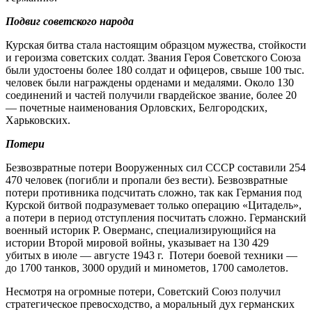
Подвиг советского народа
Курская битва стала настоящим образцом мужества, стойкости
и героизма советских солдат. Звания Героя Советского Союза
были удостоены более 180 солдат и офицеров, свыше 100 тыс.
человек были награждены орденами и медалями. Около 130
соединений и частей получили гвардейское звание, более 20
— почетные наименования Орловских, Белгородских,
Харьковских.
Потери
Безвозвратные потери Вооруженных сил СССР составили 254
470 человек (погибли и пропали без вести). Безвозвратные
потери противника подсчитать сложно, так как Германия под
Курской битвой подразумевает только операцию «Цитадель»,
а потери в период отступления посчитать сложно. Германский
военный историк Р. Оверманс, специализирующийся на
истории Второй мировой войны, указывает на 130 429
убитых в июле — августе 1943 г. Потери боевой техники —
до 1700 танков, 3000 орудий и минометов, 1700 самолетов.
Несмотря на огромные потери, Советский Союз получил
стратегическое превосходство, а моральный дух германских