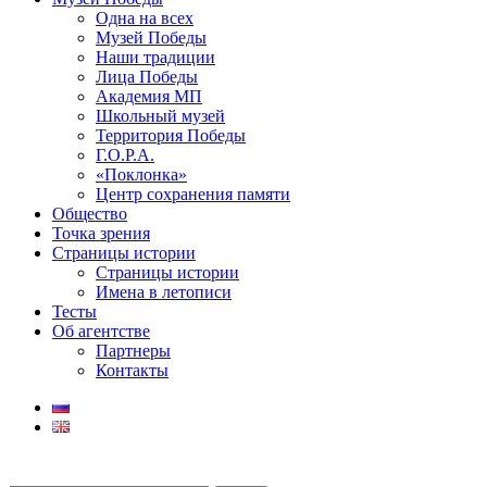
Одна на всех
Музей Победы
Наши традиции
Лица Победы
Академия МП
Школьный музей
Территория Победы
Г.О.Р.А.
«Поклонка»
Центр сохранения памяти
Общество
Точка зрения
Страницы истории
Страницы истории
Имена в летописи
Тесты
Об агентстве
Партнеры
Контакты