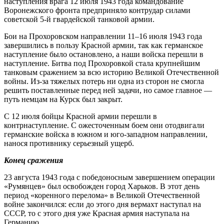
наступления врага 12 июля 1943 года командование
Воронежского фронта предприняло контрудар силами
советской 5-й гвардейской танковой армии.
Бои на Прохоровском направлении 11–16 июля 1943 года
завершились в пользу Красной армии, так как германское
наступление было остановлено, а наши войска перешли в
наступление. Битва под Прохоровкой стала крупнейшим
танковым сражением за всю историю Великой Отечественной
войны. Из-за тяжелых потерь ни одна из сторон не смогла
решить поставленные перед ней задачи, но самое главное —
путь немцам на Курск был закрыт.
С 12 июля бойцы Красной армии перешли в
контрнаступление. С ожесточенным боем они отодвигали
германские войска в южном и юго-западном направлении,
нанося противнику серьезный ущерб.
Конец сражения
23 августа 1943 года с победоносным завершением операции
«Румянцев» был освобожден город Харьков. В этот день
период «коренного перелома» в Великой Отечественной
войне закончился: если до этого дня вермахт наступал на
СССР, то с этого дня уже Красная армия наступала на
Германию.