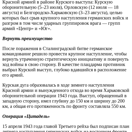
Красной армией в районе Курского выступа: Курскую
оборонительную (5–23 июля), Орловскую (12 июля — 18
августа) и Белгородско-Харьковскую (3–23 августа), целью
которых был срыв крупного наступления германских войск и
разгром в том числе ударных группировок врага — групп
армий «Центр» и «Юг».
Вернуть преимущество
После поражения в Сталинградской битве германское
командование решило провести крупное наступление, чтобы
вернуть утраченную стратегическую инициативу и повернуть
ход войны в свою сторону. В качестве плацдарма противник
выбрал Курский выступ, глубоко вдавшийся в расположение
его армий.
Курская дуга образовалась в ходе зимнего наступления
Красной армии и вынужденного отхода во время Харьковской
оборонительной операции 1943 года. Выступ, обращенный в
западную сторону, имел глубину до 150 км и ширину до 200
км, а общая его протяженность по фронту составляла 550 км.
Операция «Цитадель»
15 апреля 1943 года главой Третьего рейха был подписан план
летнего наступления германских войск на восточном фронте