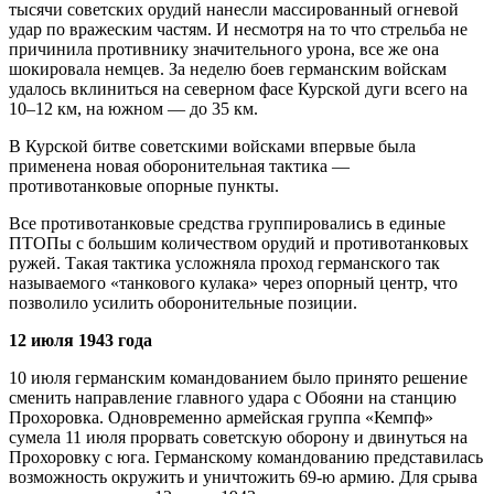
тысячи советских орудий нанесли массированный огневой
удар по вражеским частям. И несмотря на то что стрельба не
причинила противнику значительного урона, все же она
шокировала немцев. За неделю боев германским войскам
удалось вклиниться на северном фасе Курской дуги всего на
10–12 км, на южном — до 35 км.
В Курской битве советскими войсками впервые была
применена новая оборонительная тактика —
противотанковые опорные пункты.
Все противотанковые средства группировались в единые
ПТОПы с большим количеством орудий и противотанковых
ружей. Такая тактика усложняла проход германского так
называемого «танкового кулака» через опорный центр, что
позволило усилить оборонительные позиции.
12 июля 1943 года
10 июля германским командованием было принято решение
сменить направление главного удара с Обояни на станцию
Прохоровка. Одновременно армейская группа «Кемпф»
сумела 11 июля прорвать советскую оборону и двинуться на
Прохоровку с юга. Германскому командованию представилась
возможность окружить и уничтожить 69-ю армию. Для срыва