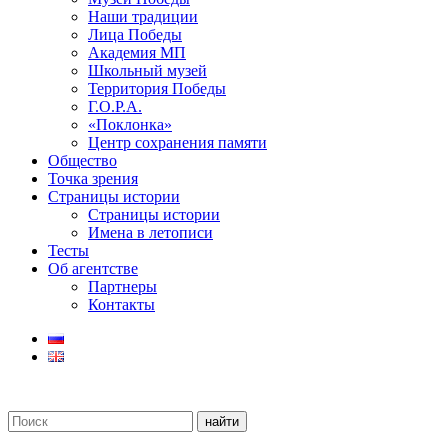
Наши традиции
Лица Победы
Академия МП
Школьный музей
Территория Победы
Г.О.Р.А.
«Поклонка»
Центр сохранения памяти
Общество
Точка зрения
Страницы истории
Страницы истории
Имена в летописи
Тесты
Об агентстве
Партнеры
Контакты