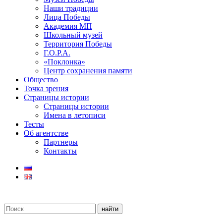
Наши традиции
Лица Победы
Академия МП
Школьный музей
Территория Победы
Г.О.Р.А.
«Поклонка»
Центр сохранения памяти
Общество
Точка зрения
Страницы истории
Страницы истории
Имена в летописи
Тесты
Об агентстве
Партнеры
Контакты