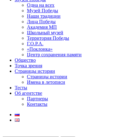
Одна на всех
Музей Победы
Наши традиции
Лица Победы
Академия МП
Школьный музей
Территория Победы
Г.О.Р.А.
«Поклонка»
Центр сохранения памяти
Общество
Точка зрения
Страницы истории
Страницы истории
Имена в летописи
Тесты
Об агентстве
Партнеры
Контакты