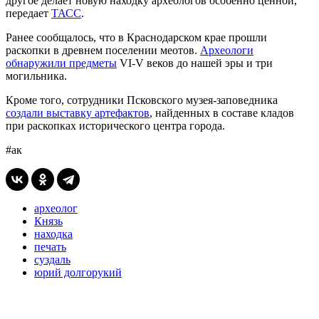
другое делает новую находку археологов особенно ценной,
передает
ТАСС
.
Ранее сообщалось, что в Краснодарском крае прошли
раскопки в древнем поселении меотов.
Археологи
обнаружили предметы
VI-V веков до нашей эры и три
могильника.
Кроме того, сотрудники Псковского музея-заповедника
создали выставку артефактов
, найденных в составе кладов
при раскопках исторического центра города.
#ак
археолог
Князь
находка
печать
суздаль
юрий долгорукий