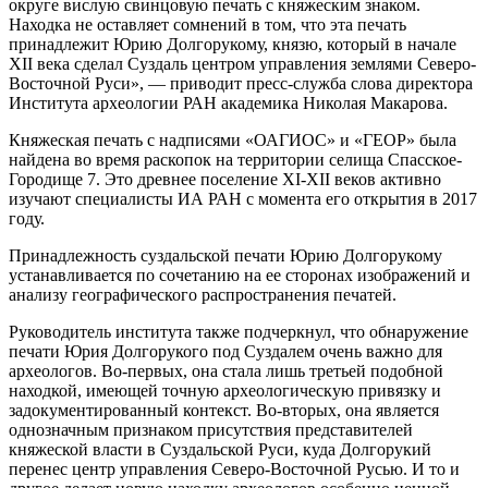
округе вислую свинцовую печать с княжеским знаком.
Находка не оставляет сомнений в том, что эта печать
принадлежит Юрию Долгорукому, князю, который в начале
XII века сделал Суздаль центром управления землями Северо-
Восточной Руси», — приводит пресс-служба слова директора
Института археологии РАН академика Николая Макарова.
Княжеская печать с надписями «ОАГИОС» и «ГЕОР» была
найдена во время раскопок на территории селища Спасское-
Городище 7. Это древнее поселение XI-XII веков активно
изучают специалисты ИА РАН с момента его открытия в 2017
году.
Принадлежность суздальской печати Юрию Долгорукому
устанавливается по сочетанию на ее сторонах изображений и
анализу географического распространения печатей.
Руководитель института также подчеркнул, что обнаружение
печати Юрия Долгорукого под Суздалем очень важно для
археологов. Во-первых, она стала лишь третьей подобной
находкой, имеющей точную археологическую привязку и
задокументированный контекст. Во-вторых, она является
однозначным признаком присутствия представителей
княжеской власти в Суздальской Руси, куда Долгорукий
перенес центр управления Северо-Восточной Русью. И то и