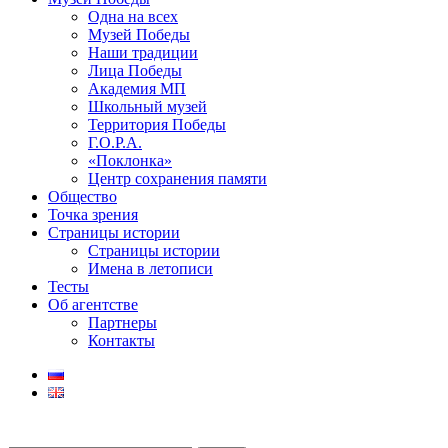
Одна на всех
Музей Победы
Наши традиции
Лица Победы
Академия МП
Школьный музей
Территория Победы
Г.О.Р.А.
«Поклонка»
Центр сохранения памяти
Общество
Точка зрения
Страницы истории
Страницы истории
Имена в летописи
Тесты
Об агентстве
Партнеры
Контакты