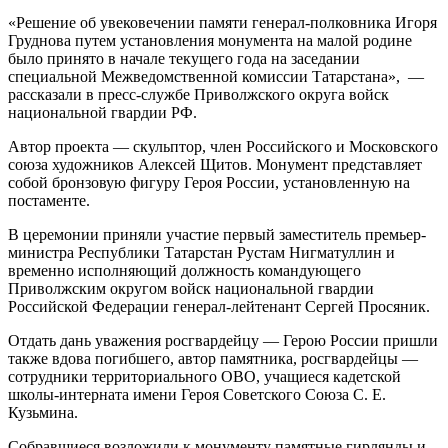
«Решение об увековечении памяти генерал-полковника Игоря
Груднова путем установления монумента на малой родине
было принято в начале текущего года на заседании
специальной Межведомственной комиссии Татарстана», —
рассказали в пресс-службе Приволжского округа войск
национальной гвардии РФ.
Автор проекта — скульптор, член Российского и Московского
союза художников Алексей Щитов. Монумент представляет
собой бронзовую фигуру Героя России, установленную на
постаменте.
В церемонии приняли участие первый заместитель премьер-
министра Республики Татарстан Рустам Нигматуллин и
временно исполняющий должность командующего
Приволжским округом войск национальной гвардии
Российской Федерации генерал-лейтенант Сергей Просяник.
Отдать дань уважения росгвардейцу — Герою России пришли
также вдова погибшего, автор памятника, росгвардейцы —
сотрудники территориального ОВО, учащиеся кадетской
школы-интерната имени Героя Советского Союза С. Е.
Кузьмина.
Собравшиеся возложили к монументу памятные гирлянды и