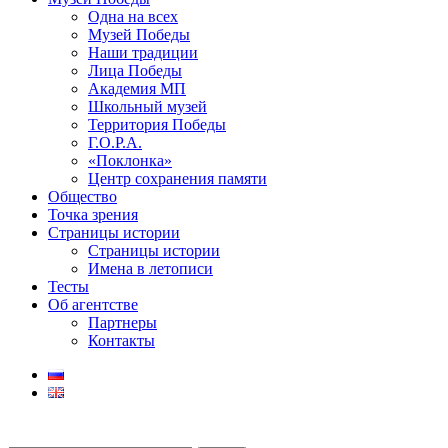
Одна на всех
Музей Победы
Наши традиции
Лица Победы
Академия МП
Школьный музей
Территория Победы
Г.О.Р.А.
«Поклонка»
Центр сохранения памяти
Общество
Точка зрения
Страницы истории
Страницы истории
Имена в летописи
Тесты
Об агентстве
Партнеры
Контакты