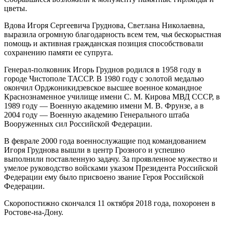
цветы.
Вдова Игоря Сергеевича Груднова, Светлана Николаевна,
выразила огромную благодарность всем тем, чья бескорыстная
помощь и активная гражданская позиция способствовали
сохранению памяти ее супруга.
Генерал-полковник Игорь Груднов родился в 1958 году в
городе Чистополе ТАССР. В 1980 году с золотой медалью
окончил Орджоникидзевское высшее военное командное
Краснознаменное училище имени С. М. Кирова МВД СССР, в
1989 году — Военную академию имени М. В. Фрунзе, а в
2004 году — Военную академию Генерального штаба
Вооруженных сил Российской Федерации.
В феврале 2000 года военнослужащие под командованием
Игоря Груднова вышли в центр Грозного и успешно
выполнили поставленную задачу. За проявленное мужество и
умелое руководство войсками указом Президента Российской
Федерации ему было присвоено звание Героя Российской
Федерации.
Скоропостижно скончался 11 октября 2018 года, похоронен в
Ростове-на-Дону.