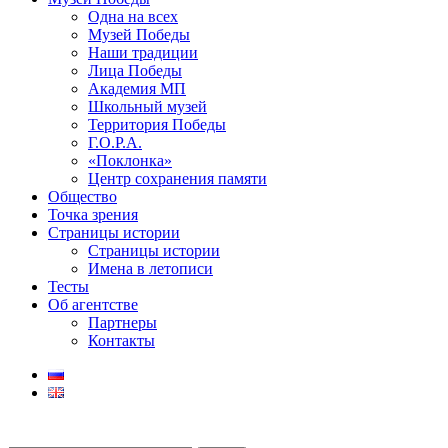
Одна на всех
Музей Победы
Наши традиции
Лица Победы
Академия МП
Школьный музей
Территория Победы
Г.О.Р.А.
«Поклонка»
Центр сохранения памяти
Общество
Точка зрения
Страницы истории
Страницы истории
Имена в летописи
Тесты
Об агентстве
Партнеры
Контакты