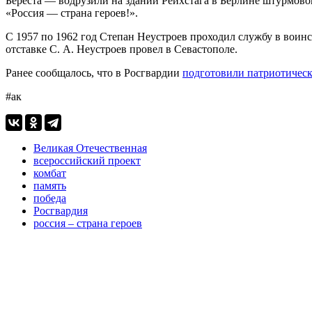
Береста — водрузили на здании Рейхстага в Берлине штурмово
«Россия — страна героев!».
С 1957 по 1962 год Степан Неустроев проходил службу в воин
отставке С. А. Неустроев провел в Севастополе.
Ранее сообщалось, что в Росгвардии
подготовили патриотичес
#ак
Великая Отечественная
всероссийский проект
комбат
память
победа
Росгвардия
россия – страна героев