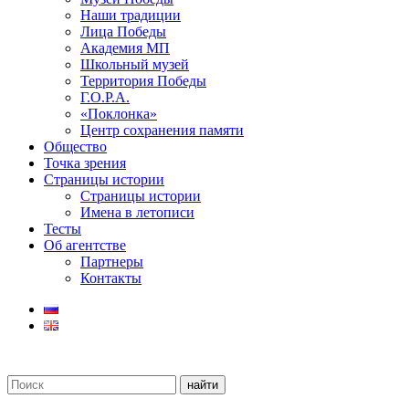
Наши традиции
Лица Победы
Академия МП
Школьный музей
Территория Победы
Г.О.Р.А.
«Поклонка»
Центр сохранения памяти
Общество
Точка зрения
Страницы истории
Страницы истории
Имена в летописи
Тесты
Об агентстве
Партнеры
Контакты