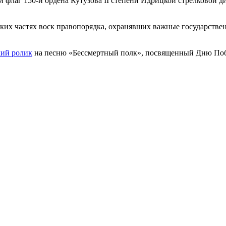
й флаг 150-й ордена Кутузова II степени Идрицкой стрелковой 
ских частях воск правопорядка, охранявших важные государств
кий ролик
на песню «Бессмертный полк», посвященный Дню Побе