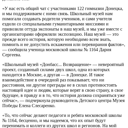
«У нас есть общий чат с участниками 122 гимназии Донецка,
и мы поддерживаем с ними связь. Школьный музей нам
помогали создавать родители учеников, и сами учителя
ездили со специальными гуманитарными миссиями и
привозили оттуда экспонаты в наш музей, и мы уже вместе с
организаторами оформляли экспозицию. Наш музей — это
прежде всего история, которую необходимо всем знать,
помнить и не допустить искажения или перевирания фактов»,
— сообщила ученица московской школы № 1164 Дария
Сергеева.
«Школьный музей «Донбасс... Возвращение» — невероятный
проект, созданный силами двух школ, одна из которых
находится в Москве, а другая — в Донецке. И такое
взаимодействие в очередной раз показывает, что ни
расстояния, ни другие преграды не в силах противостоять
настоящей идее и людям, которые верят в свою страну, в свое
будущее, в правду и в то, что история должна сохраняться уже
сейчас», — подчеркнула руководитель Детского центра Музея
Победы Елена Слесаренко.
«То, что сейчас делают педагоги и ребята московской школы
№ 1164, бесценно, и мы надеемся, что их опыт будут
перенимать и коллеги из других школ и регионов. На мой