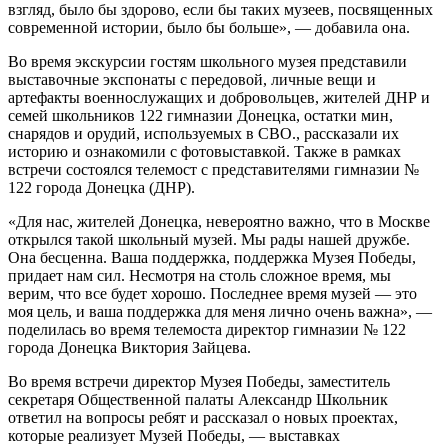
взгляд, было бы здорово, если бы таких музеев, посвященных
современной истории, было бы больше», — добавила она.
Во время экскурсии гостям школьного музея представили
выставочные экспонаты с передовой, личные вещи и
артефакты военнослужащих и добровольцев, жителей ДНР и
семей школьников 122 гимназии Донецка, остатки мин,
снарядов и орудий, используемых в СВО., рассказали их
историю и ознакомили с фотовыставкой. Также в рамках
встречи состоялся телемост с представителями гимназии №
122 города Донецка (ДНР).
«Для нас, жителей Донецка, невероятно важно, что в Москве
открылся такой школьный музей. Мы рады нашей дружбе.
Она бесценна. Ваша поддержка, поддержка Музея Победы,
придает нам сил. Несмотря на столь сложное время, мы
верим, что все будет хорошо. Последнее время музей — это
моя цель, и ваша поддержка для меня лично очень важна», —
поделилась во время телемоста директор гимназии № 122
города Донецка Виктория Зайцева.
Во время встречи директор Музея Победы, заместитель
секретаря Общественной палаты Александр Школьник
ответил на вопросы ребят и рассказал о новых проектах,
которые реализует Музей Победы, — выставках