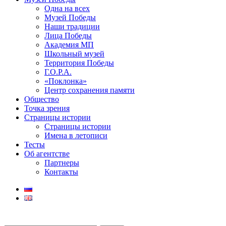
Одна на всех
Музей Победы
Наши традиции
Лица Победы
Академия МП
Школьный музей
Территория Победы
Г.О.Р.А.
«Поклонка»
Центр сохранения памяти
Общество
Точка зрения
Страницы истории
Страницы истории
Имена в летописи
Тесты
Об агентстве
Партнеры
Контакты