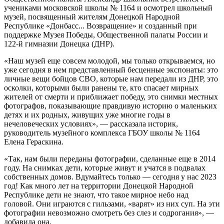
учениками московской школы № 1164 и осмотрел школьный
музей, посвященный жителям Донецкой Народной
Республике «Донбасс... Возвращение» и созданный при
поддержке Музея Победы, Общественной палаты России и
122-й гимназии Донецка (ДНР).
«Наш музей еще совсем молодой, мы только открываемся, но
уже сегодня в нем представленный бесценные экспонаты: это
личные вещи бойцов СВО, которые нам передали из ДНР, это
осколки, которыми были ранены те, кто спасает мирных
жителей от смерти и приближает победу, это снимки местных
фотографов, показывающие правдивую историю о маленьких
детях и их родных, живущих уже многие годы в
нечеловеческих условиях», — рассказала историк,
руководитель музейного комплекса ГБОУ школы № 1164
Елена Гераскина.
«Так, нам были переданы фотографии, сделанные еще в 2014
году. На снимках дети, которые живут и учатся в подвалах
собственных домов. Вдумайтесь только — сегодня у нас 2023
год! Как много лет на территории Донецкой Народной
Республике дети не знают, что такое мирное небо над
головой. Они играются с гильзами, «варят» из них суп. На эти
фотографии невозможно смотреть без слез и содрогания», —
добавила она.