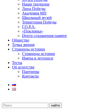
Наши традиции
Лица Победы
Академия МП
Школьный музей
Территория Победы
Г.О.Р.А.
«Поклонка»
Центр сохранения памяти
Общество
Точка зрения
Страницы истории
Страницы истории
Имена в летописи
Тесты
Об агентстве
Партнеры
Контакты