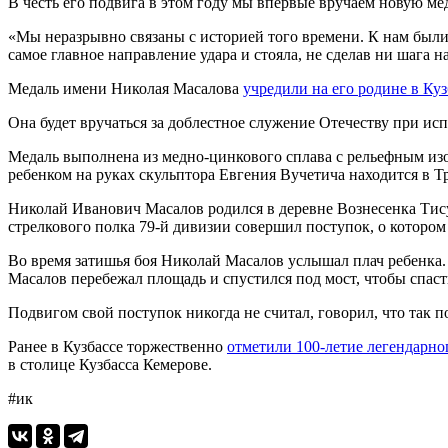
В честь его подвига в этом году мы впервые вручаем новую ме
«Мы неразрывно связаны с историей того времени. К нам были 
самое главное направление удара и стояла, не сделав ни шага 
Медаль имени Николая Масалова
учредили на его родине в Куз
Она будет вручаться за доблестное служение Отечеству при ис
Медаль выполнена из медно-цинкового сплава с рельефным из
ребенком на руках скульптора Евгения Вучетича находится в Тр
Николай Иванович Масалов родился в деревне Вознесенка Тисул
стрелкового полка 79-й дивизии совершил поступок, о котором
Во время затишья боя Николай Масалов услышал плач ребенка
Масалов перебежал площадь и спустился под мост, чтобы спас
Подвигом свой поступок никогда не считал, говорил, что так 
Ранее в Кузбассе торжественно
отметили 100-летие легендарно
в столице Кузбасса Кемерове.
#ик