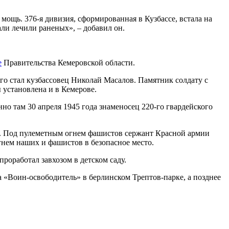
мощь. 376-я дивизия, сформированная в Кузбассе, встала на
али лечили раненых», – добавил он.
е
Правительства Кемеровской области.
о стал кузбассовец Николай Масалов. Памятник солдату с
ы установлена и в Кемерове.
но там 30 апреля 1945 года знаменосец 220-го гвардейского
ью. Под пулеметным огнем фашистов сержант Красной армии
гнем наших и фашистов в безопасное место.
роработал завхозом в детском саду.
 «Воин-освободитель» в берлинском Трептов-парке, а позднее