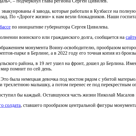
даль», – подчеркнул глава региона Сергей Цивилев.
эвакуированы 4 завода, которые работали в Кузбассе на полную 
назад. По «Дороге жизни» к нам везли блокадников. Наши госпит
бассе
по инициативе губернатора Сергея Цивилева.
полнении воинского или гражданского долга, сообщается на
сайт
ображением монумента Воину-освободителю, прообразом которог
ептов-парке в Берлине, а в 2022 году его точная копия из бронз
ьского района, в 19 лет ушел на фронт, дошел до Берлина. Имен
 мир помнит по сей день.
. Это была немецкая девочка под мостом рядом с убитой матер
ти трехлетнюю малышку, а потом перенес ее под перекрестным о
поступил бы каждый. Оставшуюся часть жизни Николай Масалов п
го солдата
, ставшего прообразом центральной фигуры монумента