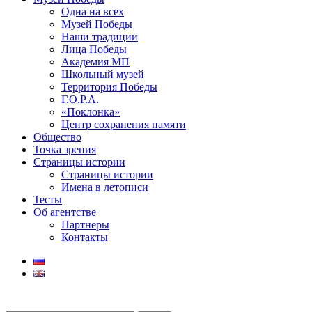
Одна на всех
Музей Победы
Наши традиции
Лица Победы
Академия МП
Школьный музей
Территория Победы
Г.О.Р.А.
«Поклонка»
Центр сохранения памяти
Общество
Точка зрения
Страницы истории
Страницы истории
Имена в летописи
Тесты
Об агентстве
Партнеры
Контакты