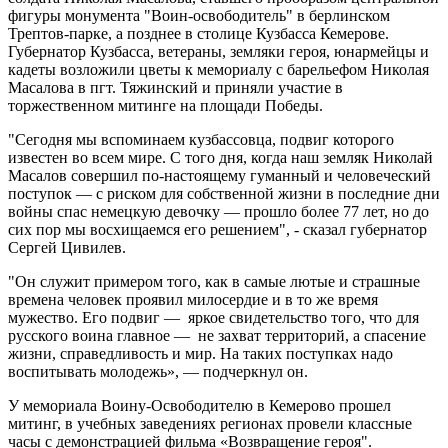
фигуры монумента "Воин-освободитель" в берлинском
Трептов-парке, а позднее в столице Кузбасса Кемерове.
Губернатор Кузбасса, ветераны, земляки героя, юнармейцы и
кадеты возложили цветы к мемориалу с барельефом Николая
Масалова в пгт. Тяжинский и приняли участие в
торжественном митинге на площади Победы.
"Сегодня мы вспоминаем кузбассовца, подвиг которого
известен во всем мире. С того дня, когда наш земляк Николай
Масалов совершил по-настоящему гуманный и человеческий
поступок — с риском для собственной жизни в последние дни
войны спас немецкую девочку — прошло более 77 лет, но до
сих пор мы восхищаемся его решением", - сказал губернатор
Сергей Цивилев.
"Он служит примером того, как в самые лютые и страшные
времена человек проявил милосердие и в то же время
мужество. Его подвиг — яркое свидетельство того, что для
русского воина главное — не захват территорий, а спасение
жизни, справедливость и мир. На таких поступках надо
воспитывать молодежь», — подчеркнул он.
У мемориала Воину-Освободителю в Кемерово прошел
митинг, в учебных заведениях регионах провели классные
часы с демонстрацией фильма «Возвращение героя".