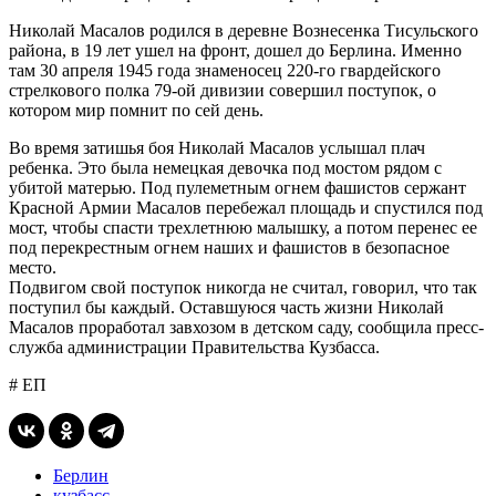
Николай Масалов родился в деревне Вознесенка Тисульского
района, в 19 лет ушел на фронт, дошел до Берлина. Именно
там 30 апреля 1945 года знаменосец 220-го гвардейского
стрелкового полка 79-ой дивизии совершил поступок, о
котором мир помнит по сей день.
Во время затишья боя Николай Масалов услышал плач
ребенка. Это была немецкая девочка под мостом рядом с
убитой матерью. Под пулеметным огнем фашистов сержант
Красной Армии Масалов перебежал площадь и спустился под
мост, чтобы спасти трехлетнюю малышку, а потом перенес ее
под перекрестным огнем наших и фашистов в безопасное
место.
Подвигом свой поступок никогда не считал, говорил, что так
поступил бы каждый. Оставшуюся часть жизни Николай
Масалов проработал завхозом в детском саду, сообщила пресс-
служба администрации Правительства Кузбасса.
# ЕП
Берлин
кузбасс