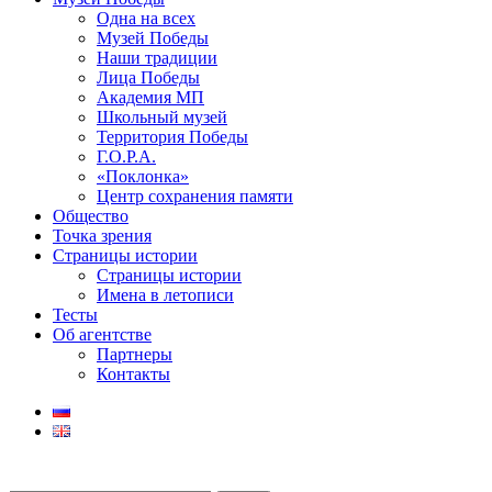
Одна на всех
Музей Победы
Наши традиции
Лица Победы
Академия МП
Школьный музей
Территория Победы
Г.О.Р.А.
«Поклонка»
Центр сохранения памяти
Общество
Точка зрения
Страницы истории
Страницы истории
Имена в летописи
Тесты
Об агентстве
Партнеры
Контакты