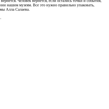
вернется. Человек вернется, если остались точки и события,
нии нашим музеям. Все это нужно правильно упаковать,
умы Алла Салаева.
.