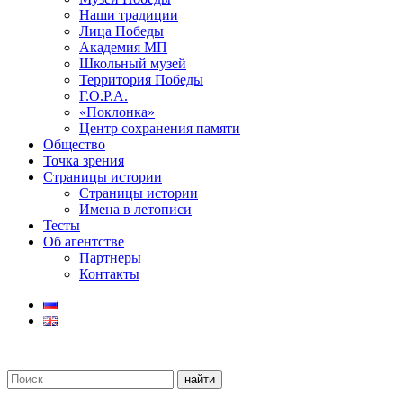
Наши традиции
Лица Победы
Академия МП
Школьный музей
Территория Победы
Г.О.Р.А.
«Поклонка»
Центр сохранения памяти
Общество
Точка зрения
Страницы истории
Страницы истории
Имена в летописи
Тесты
Об агентстве
Партнеры
Контакты