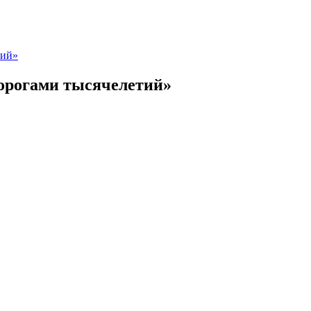
тий»
орогами тысячелетий»