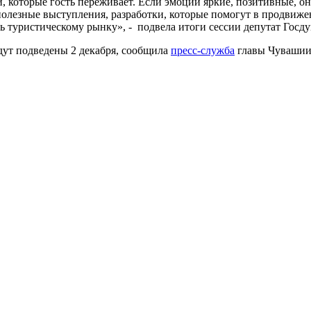
, которые гость переживает. Если эмоции яркие, позитивные, он 
полезные выступления, разработки, которые помогут в продвиже
 туристическому рынку», - подвела итоги сессии депутат Госд
ут подведены 2 декабря, сообщила
пресс-служба
главы Чувашии