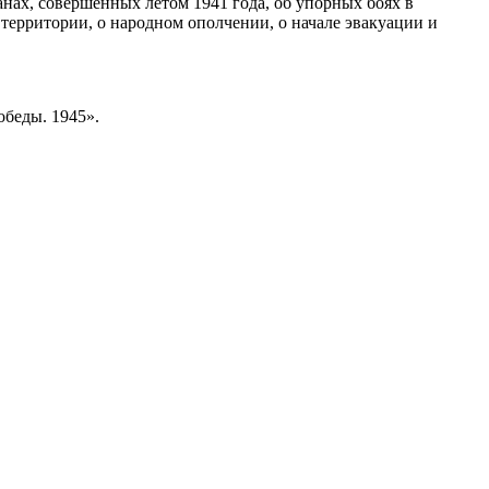
нах, совершенных летом 1941 года, об упорных боях в
территории, о народном ополчении, о начале эвакуации и
беды. 1945».