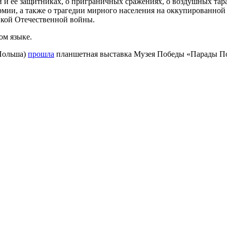
 и ее защитниках, о приграничных сражениях, о воздушных тара
ии, а также о трагедии мирного населения на оккупированной 
икой Отечественной войны.
ом языке.
(Польша)
прошла
планшетная выставка Музея Победы «Парады По