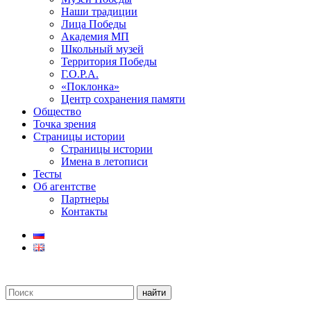
Наши традиции
Лица Победы
Академия МП
Школьный музей
Территория Победы
Г.О.Р.А.
«Поклонка»
Центр сохранения памяти
Общество
Точка зрения
Страницы истории
Страницы истории
Имена в летописи
Тесты
Об агентстве
Партнеры
Контакты