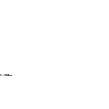
вили...