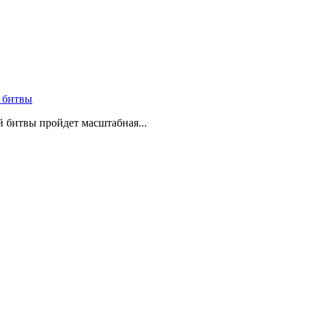
 битвы
й битвы пройдет масштабная...