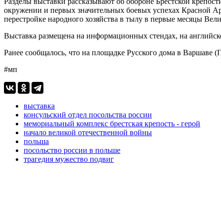
Разделы выставки рассказывают об обороне Брестской крепости
окружении и первых значительных боевых успехах Красной Арм
перестройке народного хозяйства в тылу в первые месяцы Вел
Выставка размещена на информационных стендах, на английск
Ранее сообщалось, что на площадке Русского дома в Варшаве 
#мп
выставка
консульский отдел посольства россии
мемориальный комплекс брестская крепость - герой
начало великой отечественной войны
польша
посольство россии в польше
трагедия мужество подвиг