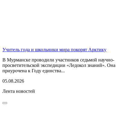
Учитель года и школьники мира покорят Арктику
В Мурманске проводили участников седьмой научно-
просветительской экспедиции «Ледокол знаний». Она
приурочена к Году единства...
05.08.2026
Лента новостей