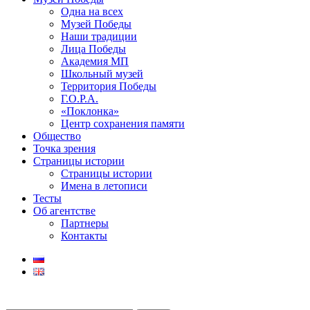
Одна на всех
Музей Победы
Наши традиции
Лица Победы
Академия МП
Школьный музей
Территория Победы
Г.О.Р.А.
«Поклонка»
Центр сохранения памяти
Общество
Точка зрения
Страницы истории
Страницы истории
Имена в летописи
Тесты
Об агентстве
Партнеры
Контакты