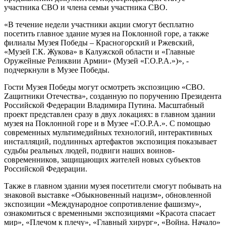
участника СВО и члена семьи участника СВО.
«В течение недели участники акции смогут бесплатно
посетить главное здание музея на Поклонной горе, а также
филиалы Музея Победы – Красногорский и Ржевский,
«Музей Г.К. Жукова» в Калужской области и «Главные
Оружейные Реликвии Армии» (Музей «Г.О.Р.А.»)», -
подчеркнули в Музее Победы.
Гости Музея Победы могут осмотреть экспозицию «СВО.
Zащитники Отечества», созданную по поручению Президента
Российской Федерации Владимира Путина. Масштабный
проект представлен сразу в двух локациях: в главном здании
музея на Поклонной горе и в Музее «Г.О.Р.А.». С помощью
современных мультимедийных технологий, интерактивных
инсталляций, подлинных артефактов экспозиция показывает
судьбы реальных людей, подвиги наших воинов-
современников, защищающих жителей новых субъектов
Российской Федерации.
Также в главном здании музея посетители смогут побывать на
знаковой выставке «Обыкновенный нацизм», обновленной
экспозиции «Международное сопротивление фашизму»,
ознакомиться с временными экспозициями «Красота спасает
мир», «Плечом к плечу», «Главный хирург», «Война. Начало»