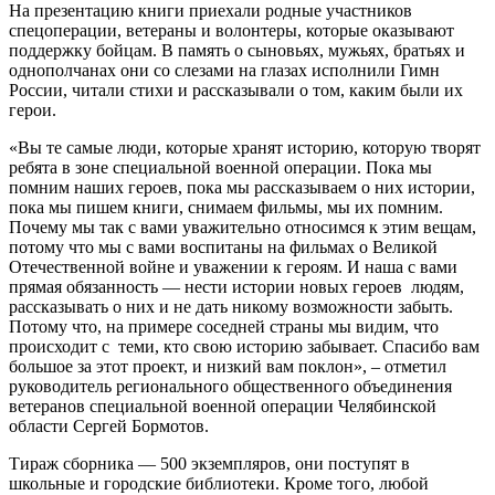
На презентацию книги приехали родные участников
спецоперации, ветераны и волонтеры, которые оказывают
поддержку бойцам. В память о сыновьях, мужьях, братьях и
однополчанах они со слезами на глазах исполнили Гимн
России, читали стихи и рассказывали о том, каким были их
герои.
«Вы те самые люди, которые хранят историю, которую творят
ребята в зоне специальной военной операции. Пока мы
помним наших героев, пока мы рассказываем о них истории,
пока мы пишем книги, снимаем фильмы, мы их помним.
Почему мы так с вами уважительно относимся к этим вещам,
потому что мы с вами воспитаны на фильмах о Великой
Отечественной войне и уважении к героям. И наша с вами
прямая обязанность — нести истории новых героев людям,
рассказывать о них и не дать никому возможности забыть.
Потому что, на примере соседней страны мы видим, что
происходит с теми, кто свою историю забывает. Спасибо вам
большое за этот проект, и низкий вам поклон», – отметил
руководитель регионального общественного объединения
ветеранов специальной военной операции Челябинской
области Сергей Бормотов.
Тираж сборника — 500 экземпляров, они поступят в
школьные и городские библиотеки. Кроме того, любой