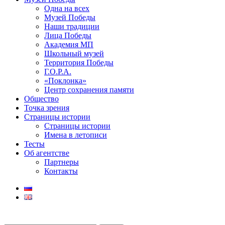
Одна на всех
Музей Победы
Наши традиции
Лица Победы
Академия МП
Школьный музей
Территория Победы
Г.О.Р.А.
«Поклонка»
Центр сохранения памяти
Общество
Точка зрения
Страницы истории
Страницы истории
Имена в летописи
Тесты
Об агентстве
Партнеры
Контакты