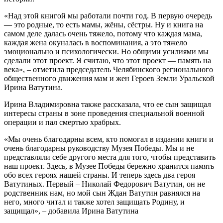
«Над этой книгой мы работали почти год. В первую очередь
— это родные, то есть мамы, жёны, сёстры. Ну и книга на
самом деле далась очень тяжело, потому что каждая мама,
каждая жена окуналась в воспоминания, а это тяжело
эмоционально и психологически. Но общими усилиями мы
сделали этот проект. Я считаю, что этот проект — память на
века», – отметила председатель Челябинского регионального
общественного движения мам и жен Героев Земли Уральской
Ирина Ватутина.
Ирина Владимировна также рассказала, что ее сын защищал
интересы страны в зоне проведения специальной военной
операции и пал смертью храбрых.
«Мы очень благодарны всем, кто помогал в издании книги и
очень благодарны руководству Музея Победы. Мы и не
представляли себе другого места для того, чтобы представить
наш проект. Здесь, в Музее Победы бережно хранится память
обо всех героях нашей страны. И теперь здесь два героя
Ватутиных. Первый – Николай Федорович Ватутин, он не
родственник нам, но мой сын Ждан Ватутин равнялся на
него, много читал и также хотел защищать Родину, и
защищал», – добавила Ирина Ватутина