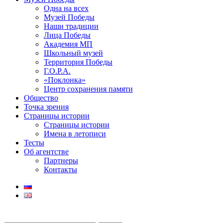
Одна на всех
Музей Победы
Наши традиции
Лица Победы
Академия МП
Школьный музей
Территория Победы
Г.О.Р.А.
«Поклонка»
Центр сохранения памяти
Общество
Точка зрения
Страницы истории
Страницы истории
Имена в летописи
Тесты
Об агентстве
Партнеры
Контакты