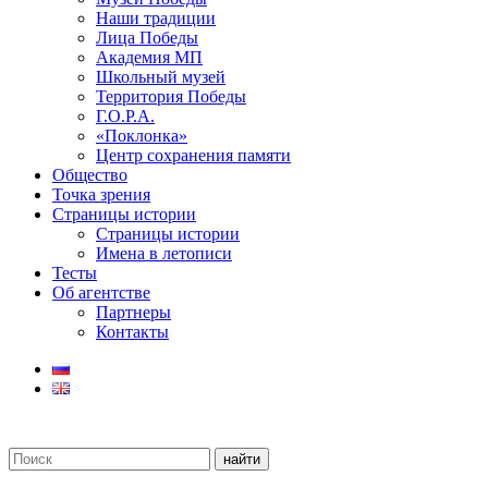
Наши традиции
Лица Победы
Академия МП
Школьный музей
Территория Победы
Г.О.Р.А.
«Поклонка»
Центр сохранения памяти
Общество
Точка зрения
Страницы истории
Страницы истории
Имена в летописи
Тесты
Об агентстве
Партнеры
Контакты