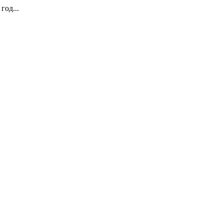
год...