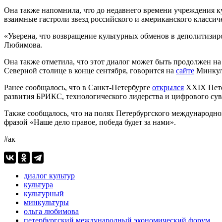
Она также напомнила, что до недавнего времени учреждения к
взаимные гастроли звезд российского и американского классич
«Уверена, что возвращение культурных обменов в деполитизиро
Любимова.
Она также отметила, что этот диалог может быть продолжен н
Северной столице в конце сентября, говорится на
сайте
Минкул
Ранее сообщалось, что в Санкт-Петербурге
открылся
XXIX Пете
развития БРИКС, технологического лидерства и цифрового сув
Также сообщалось, что на полях Петербургского международн
фразой «Наше дело правое, победа будет за нами».
#ак
диалог культур
культура
культурный
минкультуры
ольга любимова
петербургский международный экономический форум