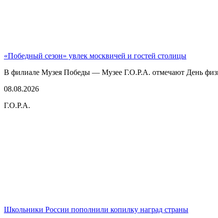
«Победный сезон» увлек москвичей и гостей столицы
В филиале Музея Победы — Музее Г.О.Р.А. отмечают День физк
08.08.2026
Г.О.Р.А.
Школьники России пополнили копилку наград страны