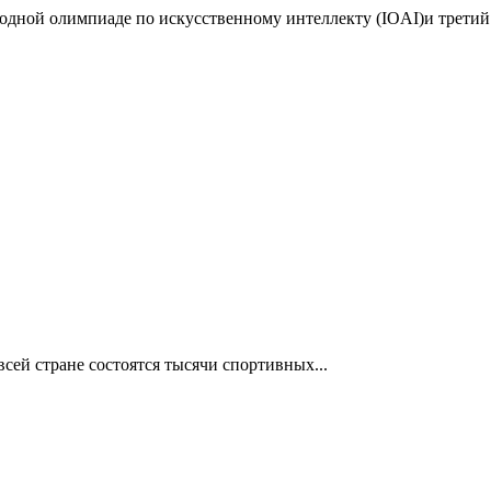
дной олимпиаде по искусственному интеллекту (IOAI)и третий 
сей стране состоятся тысячи спортивных...