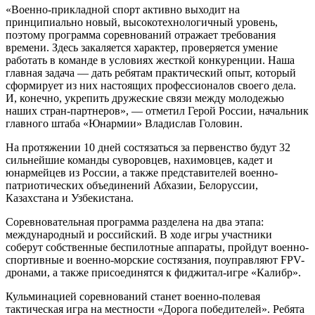
«Военно-прикладной спорт активно выходит на
принципиально новый, высокотехнологичный уровень,
поэтому программа соревнований отражает требования
времени. Здесь закаляется характер, проверяется умение
работать в команде в условиях жесткой конкуренции. Наша
главная задача — дать ребятам практический опыт, который
сформирует из них настоящих профессионалов своего дела.
И, конечно, укрепить дружеские связи между молодежью
наших стран-партнеров», ― отметил Герой России, начальник
главного штаба «Юнармии» Владислав Головин.
На протяжении 10 дней состязаться за первенство будут 32
сильнейшие команды суворовцев, нахимовцев, кадет и
юнармейцев из России, а также представителей военно-
патриотических объединений Абхазии, Белоруссии,
Казахстана и Узбекистана.
Соревновательная программа разделена на два этапа:
международный и российский. В ходе игры участники
соберут собственные беспилотные аппараты, пройдут военно-
спортивные и военно-морские состязания, поуправляют FPV-
дронами, а также присоединятся к фиджитал-игре «Калибр».
Кульминацией соревнований станет военно-полевая
тактическая игра на местности «Дорога победителей». Ребята