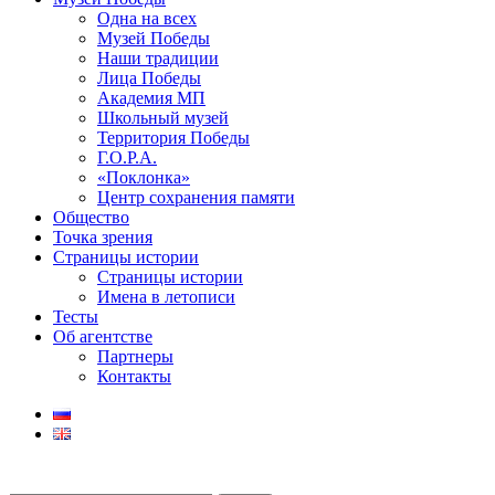
Одна на всех
Музей Победы
Наши традиции
Лица Победы
Академия МП
Школьный музей
Территория Победы
Г.О.Р.А.
«Поклонка»
Центр сохранения памяти
Общество
Точка зрения
Страницы истории
Страницы истории
Имена в летописи
Тесты
Об агентстве
Партнеры
Контакты