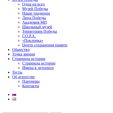
Одна на всех
Музей Победы
Наши традиции
Лица Победы
Академия МП
Школьный музей
Территория Победы
Г.О.Р.А.
«Поклонка»
Центр сохранения памяти
Общество
Точка зрения
Страницы истории
Страницы истории
Имена в летописи
Тесты
Об агентстве
Партнеры
Контакты