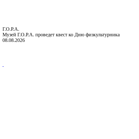
Г.О.Р.А.
Музей Г.О.Р.А. проведет квест ко Дню физкультурника
08.08.2026