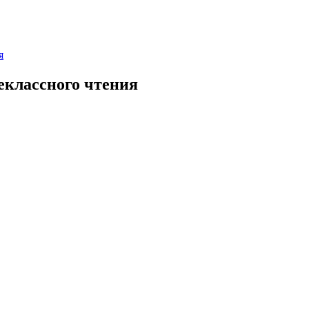
я
еклассного чтения