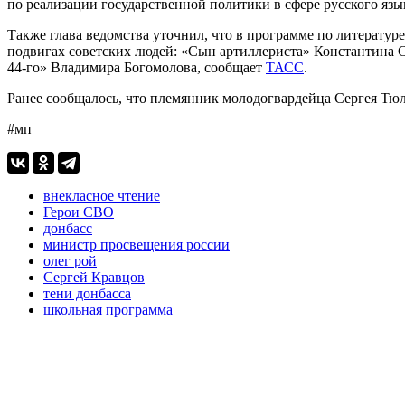
по реализации государственной политики в сфере русского язы
Также глава ведомства уточнил, что в программе по литератур
подвигах советских людей: «Сын артиллериста» Константина С
44-го» Владимира Богомолова, сообщает
ТАСС
.
Ранее сообщалось, что племянник молодогвардейца Сергея Т
#мп
внекласное чтение
Герои СВО
донбасс
министр просвещения россии
олег рой
Сергей Кравцов
тени донбасса
школьная программа