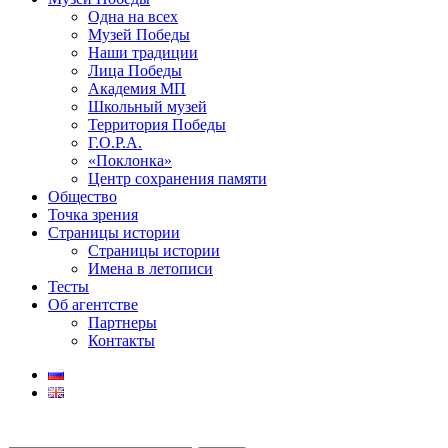
Одна на всех
Музей Победы
Наши традиции
Лица Победы
Академия МП
Школьный музей
Территория Победы
Г.О.Р.А.
«Поклонка»
Центр сохранения памяти
Общество
Точка зрения
Страницы истории
Страницы истории
Имена в летописи
Тесты
Об агентстве
Партнеры
Контакты