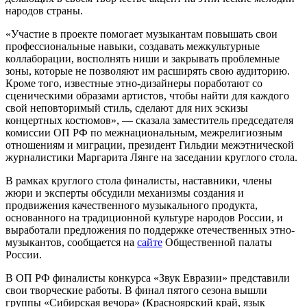
народов страны.
«Участие в проекте помогает музыкантам повышать свои
профессиональные навыки, создавать межкультурные
коллаборации, восполнять ниши и закрывать проблемные
зоны, которые не позволяют им расширять свою аудиторию.
Кроме того, известные этно-дизайнеры поработают со
сценическими образами артистов, чтобы найти для каждого
свой неповторимый стиль, сделают для них эскизы
концертных костюмов», — сказала заместитель председателя
комиссии ОП РФ по межнациональным, межрелигиозным
отношениям и миграции, президент Гильдии межэтнической
журналистики Маргарита Лянге на заседании круглого стола.
В рамках круглого стола финалисты, наставники, члены
жюри и эксперты обсудили механизмы создания и
продвижения качественного музыкального продукта,
основанного на традиционной культуре народов России, и
выработали предложения по поддержке отечественных этно-
музыкантов, сообщается на
сайте
Общественной палаты
России.
В ОП РФ финалисты конкурса «Звук Евразии» представили
свои творческие работы. В финал пятого сезона вышли
группы «Сибирская вечора» (Красноярский край, язык