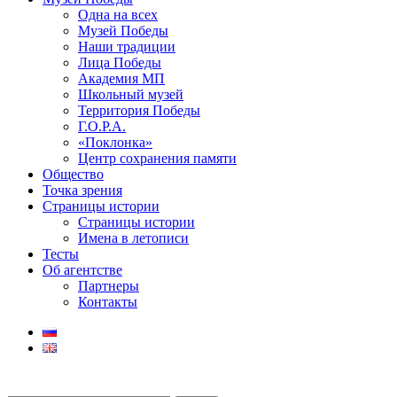
Одна на всех
Музей Победы
Наши традиции
Лица Победы
Академия МП
Школьный музей
Территория Победы
Г.О.Р.А.
«Поклонка»
Центр сохранения памяти
Общество
Точка зрения
Страницы истории
Страницы истории
Имена в летописи
Тесты
Об агентстве
Партнеры
Контакты