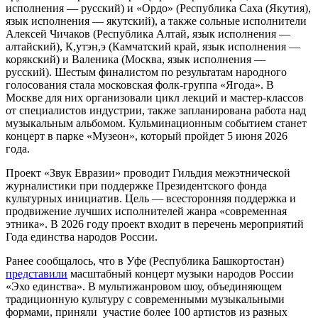
исполнения — русский) и «Ордо» (Республика Саха (Якутия),
язык исполнения — якутский), а также сольные исполнители
Алексей Чичаков (Республика Алтай, язык исполнения —
алтайский), К,утэн,э (Камчатский край, язык исполнения —
корякский) и Валеника (Москва, язык исполнения —
русский). Шестым финалистом по результатам народного
голосования стала московская фолк-группа «Ягода». В
Москве для них организовали цикл лекций и мастер-классов
от специалистов индустрии, также запланирована работа над
музыкальным альбомом. Кульминационным событием станет
концерт в парке «Музеон», который пройдет 5 июня 2026
года.
Проект «Звук Евразии» проводит Гильдия межэтнической
журналистики при поддержке Президентского фонда
культурных инициатив. Цель — всесторонняя поддержка и
продвижение лучших исполнителей жанра «современная
этника». В 2026 году проект входит в перечень мероприятий
Года единства народов России.
Ранее сообщалось, что в Уфе (Республика Башкортостан)
представили
масштабный концерт музыки народов России
«Эхо единства». В мультижанровом шоу, объединяющем
традиционную культуру с современными музыкальными
формами, приняли участие более 100 артистов из разных