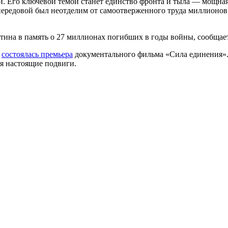
ии. Его ключевой темой станет единство фронта и тыла — мощна
передовой был неотделим от самоотверженного труда миллионов л
ртина в память о 27 миллионах погибших в годы войны, сообщае
ы
состоялась премьера
документального фильма «Сила единения». 
я настоящие подвиги.