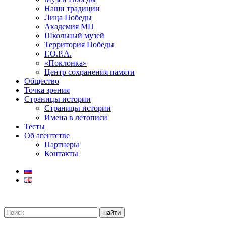
Наши традиции
Лица Победы
Академия МП
Школьный музей
Территория Победы
Г.О.Р.А.
«Поклонка»
Центр сохранения памяти
Общество
Точка зрения
Страницы истории
Страницы истории
Имена в летописи
Тесты
Об агентстве
Партнеры
Контакты