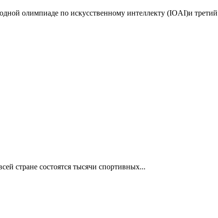
дной олимпиаде по искусственному интеллекту (IOAI)и третий 
сей стране состоятся тысячи спортивных...