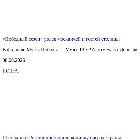
«Победный сезон» увлек москвичей и гостей столицы
В филиале Музея Победы — Музее Г.О.Р.А. отмечают День физк
08.08.2026
Г.О.Р.А.
Школьники России пополнили копилку наград страны