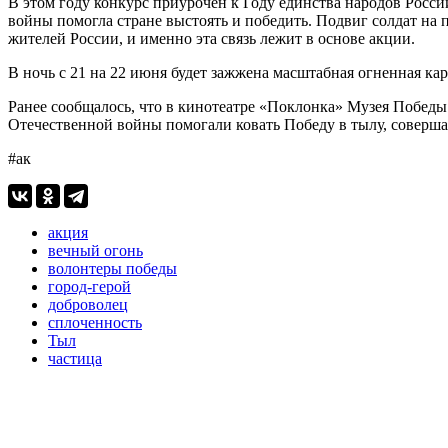
В этом году конкурс приурочен к Году единства народов Росс
войны помогла стране выстоять и победить. Подвиг солдат на 
жителей России, и именно эта связь лежит в основе акции.
В ночь с 21 на 22 июня будет зажжена масштабная огненная ка
Ранее сообщалось, что в кинотеатре «Поклонка» Музея Побед
Отечественной войны помогали ковать Победу в тылу, соверша
#ак
акция
вечный огонь
волонтеры победы
город-герой
доброволец
сплоченность
Тыл
частица