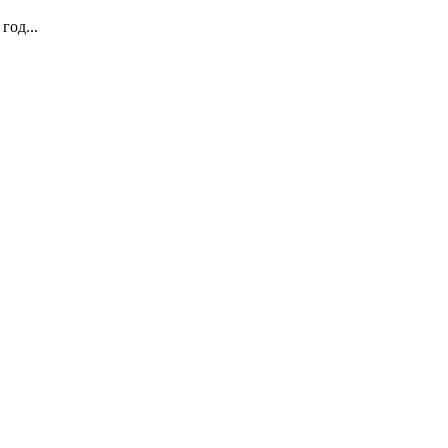
год...