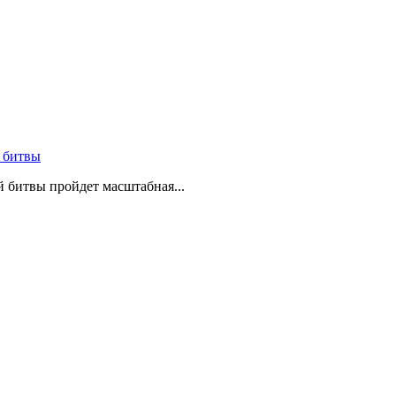
 битвы
й битвы пройдет масштабная...