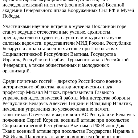
исследовательский институт (военной истории) Военной
академии Генерального штаба Вооруженных Сил РФ и Музей
Победы.
Участниками научной встречи в музее на Поклонной горе
станут ведущие отечественные ученые, архивисты,
преподаватели и студенты, слушатели и курсанты вузов
силовых ведомств, представители МИД России, Республики
Беларусь и аппарата военных атташе при Посольствах
Социалистической Республики Вьетнам, Государства
Израиль, Республики Сербия, Туркменистана в Российской
Федерации, а также общественных и молодежных
организаций.
Среди почетных гостей – директор Российского военно-
исторического общества, доктор исторических наук,
профессор Михаил Мягков, представители Главного
управления идеологической работы Министерства обороны
Республики Беларусь Алексей Тицкий и Владимир Игнатик,
начальник управления по увековечиванию памяти
защитников Отечества и жертв войн ВС Республики Беларусь
полковник Сергей Корнев, военный атташе при посольстве
Социалистической Республики Вьетнам в РФ Выонг Дак
Тханг, военный атташе при посольстве Государства Израиль в
РФ Игаль Шапочник, атташе по вопросам обороны при