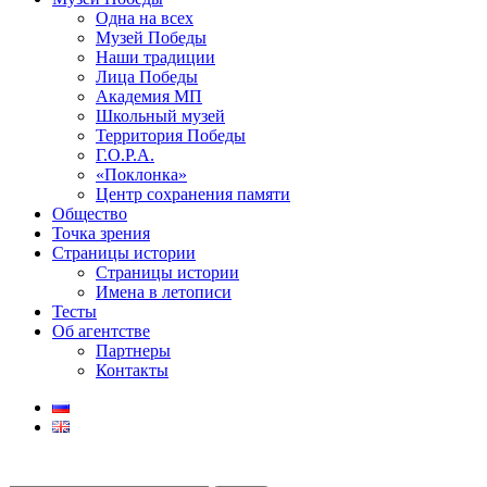
Одна на всех
Музей Победы
Наши традиции
Лица Победы
Академия МП
Школьный музей
Территория Победы
Г.О.Р.А.
«Поклонка»
Центр сохранения памяти
Общество
Точка зрения
Страницы истории
Страницы истории
Имена в летописи
Тесты
Об агентстве
Партнеры
Контакты