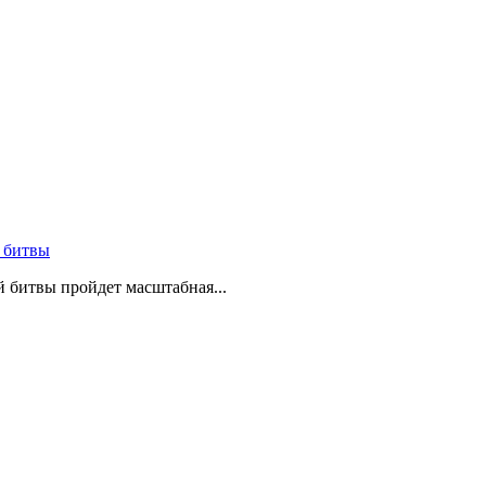
 битвы
й битвы пройдет масштабная...