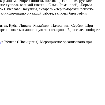
: реализм, импрессионизм, постимпрессионизм, русский
ющие купола» великой княгини Ольги Романовой, «Борьба
р» Вячеслава Пакулина, акварель «Черноморский пейзаж»
ную информацию о каждой работе, включая биографии
Китая, Кубы, Ливана, Малайзии, Палестины, Сербии, Шри-
 организовать аналогичную экспозицию в Брюсселе, сообщает
ь
в Женеве (Швейцария). Мероприятие организовано при