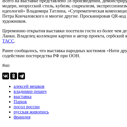
Всего на выставке представлено 18 произведений, демонстрир
модерн, неорусский стиль, кубизм, соцреализм, экспрессиони
идеологий» Владимира Татлина, «Супрематическая композиция
Петра Кончаловского и многие другие. Просканировав QR-код
художников.
Церемонию открытия выставки посетили гости из более чем де
Ланки. Владелец коллекции картин и автор проекта, сербский
ТАСС
.
Ранее сообщалось, что выставка народных костюмов «Нити др
содействии постпредства РФ при ООН.
#нп
алексей мешков
владимир пешич
выставка
Париж
посол россии
русская живопись
франция