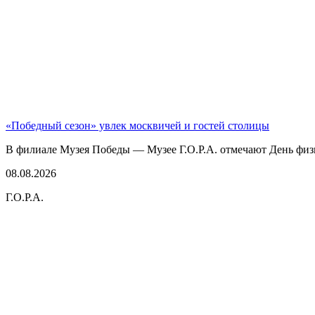
«Победный сезон» увлек москвичей и гостей столицы
В филиале Музея Победы — Музее Г.О.Р.А. отмечают День физк
08.08.2026
Г.О.Р.А.