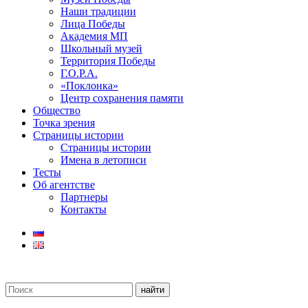
Наши традиции
Лица Победы
Академия МП
Школьный музей
Территория Победы
Г.О.Р.А.
«Поклонка»
Центр сохранения памяти
Общество
Точка зрения
Страницы истории
Страницы истории
Имена в летописи
Тесты
Об агентстве
Партнеры
Контакты