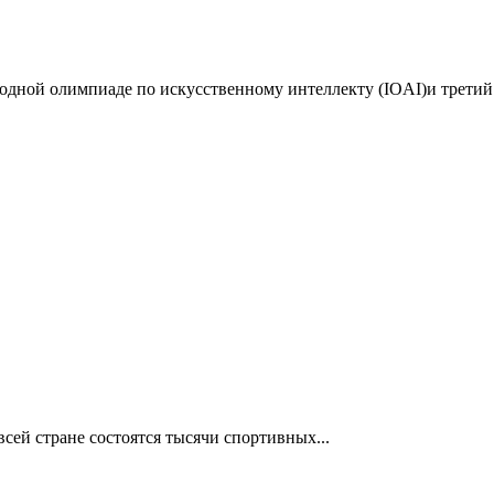
дной олимпиаде по искусственному интеллекту (IOAI)и третий 
сей стране состоятся тысячи спортивных...