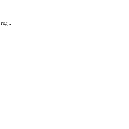
год...