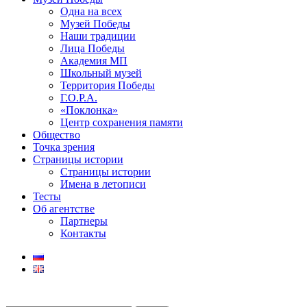
Одна на всех
Музей Победы
Наши традиции
Лица Победы
Академия МП
Школьный музей
Территория Победы
Г.О.Р.А.
«Поклонка»
Центр сохранения памяти
Общество
Точка зрения
Страницы истории
Страницы истории
Имена в летописи
Тесты
Об агентстве
Партнеры
Контакты