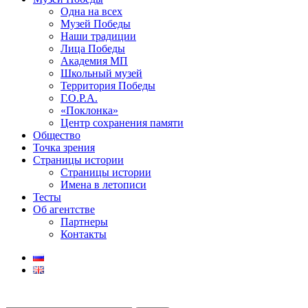
Одна на всех
Музей Победы
Наши традиции
Лица Победы
Академия МП
Школьный музей
Территория Победы
Г.О.Р.А.
«Поклонка»
Центр сохранения памяти
Общество
Точка зрения
Страницы истории
Страницы истории
Имена в летописи
Тесты
Об агентстве
Партнеры
Контакты