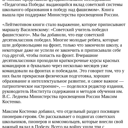
«Педагогика Победы: выдающийся вклад советской системы
школьного образования в победу над фашизмом». Книга
вышла при поддержке Министерства просвещения России.
«Лейтмотивом книги стало выражение, которое приписывают
маршалу Василевскому: «Советский учитель победил
фашистского». Мы бы добавили, что еще советский
десятиклассник победил. Многие молодые ребята, которые
шли добровольцами на фронт, только что закончили школу, а
некоторые даже не успели ее закончить и приписывали себе
год-другой, чтобы попасть на фронт. Вчерашние
десятиклассники проходили краткосрочные курсы красных
командиров и буквально через несколько месяцев уже
командовали на фронтах и побеждали. Это говорит том, что у
них были прекрасная физическая подготовка, хорошее
образование и интеллектуальное развитие, и самое важное —
патриотическое настроение», — поделился редактор издания,
руководитель Института содержания и методов обучения им.
В.С. Леднева Министерства просвещения России Максим
Костенко.
Максим Костенко добавил, что отдельный раздел посвящен
пионерам-героям. Он рассказывает о подвигах советских
школьников, пионеров и комсомольцев, которые внесли свой
важный вклад в Победу. Всего на войну ушли три с