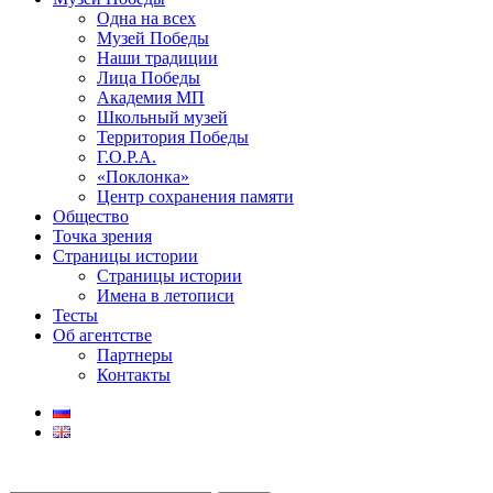
Одна на всех
Музей Победы
Наши традиции
Лица Победы
Академия МП
Школьный музей
Территория Победы
Г.О.Р.А.
«Поклонка»
Центр сохранения памяти
Общество
Точка зрения
Страницы истории
Страницы истории
Имена в летописи
Тесты
Об агентстве
Партнеры
Контакты