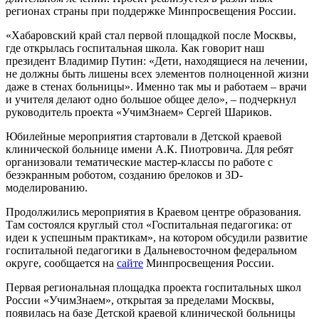
регионах страны при поддержке Минпросвещения России.
«Хабаровский край стал первой площадкой после Москвы,
где открылась госпитальная школа. Как говорит наш
президент Владимир Путин: «Дети, находящиеся на лечении,
не должны быть лишены всех элементов полноценной жизни
даже в стенах больницы». Именно так мы и работаем – врачи
и учителя делают одно большое общее дело», – подчеркнул
руководитель проекта «УчимЗнаем» Сергей Шариков.
Юбилейные мероприятия стартовали в Детской краевой
клинической больнице имени А.К. Пиотровича. Для ребят
организовали тематические мастер-классы по работе с
безэкранным роботом, созданию брелоков и 3D-
моделированию.
Продолжились мероприятия в Краевом центре образования.
Там состоялся круглый стол «Госпитальная педагогика: от
идеи к успешным практикам», на котором обсудили развитие
госпитальной педагогики в Дальневосточном федеральном
округе, сообщается на
сайте
Минпросвещения России.
Первая региональная площадка проекта госпитальных школ
России «УчимЗнаем», открытая за пределами Москвы,
появилась на базе Детской краевой клинической больницы