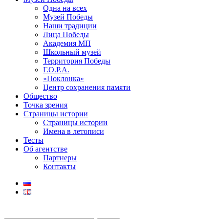
Одна на всех
Музей Победы
Наши традиции
Лица Победы
Академия МП
Школьный музей
Территория Победы
Г.О.Р.А.
«Поклонка»
Центр сохранения памяти
Общество
Точка зрения
Страницы истории
Страницы истории
Имена в летописи
Тесты
Об агентстве
Партнеры
Контакты