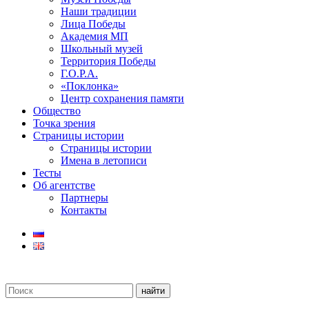
Наши традиции
Лица Победы
Академия МП
Школьный музей
Территория Победы
Г.О.Р.А.
«Поклонка»
Центр сохранения памяти
Общество
Точка зрения
Страницы истории
Страницы истории
Имена в летописи
Тесты
Об агентстве
Партнеры
Контакты