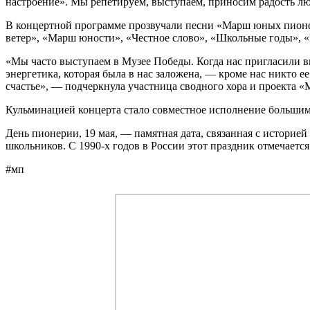
настроение». Мы репетируем, выступаем, приносим радость лю
В концертной программе прозвучали песни «Марш юных пионеро
ветер», «Марш юности», «Честное слово», «Школьные годы», 
«Мы часто выступаем в Музее Победы. Когда нас пригласили вы
энергетика, которая была в нас заложена, — кроме нас никто е
счастье», — подчеркнула участница сводного хора и проекта «
Кульминацией концерта стало совместное исполнение большим
День пионерии, 19 мая, — памятная дата, связанная с истори
школьников. С 1990-х годов в России этот праздник отмечаетс
#мп