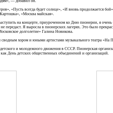
дям», — добавил он.
в», «Пусть всегда будет солнце», «И вновь продолжается бой»
«Картошка», «Москва майская».
ступить на концерте, приуроченном ко Дню пионерии, я очень о
е не передаст. Я выросла в пионерских лагерях. Это было прекр
Московское долголетие» Галина Новикова.
 сводным хором и юными артистами музыкального театра «На П
ей детского и молодежного движения в СССР. Пионерская органи
я как День детских общественных объединений и организаций.