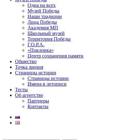
Одна на всех
Музей Победы
Наши традиции
Лица Победы
Академия МП
Школьный музей
Территория Победы
Г.О.Р.А.
«Поклонка»
Центр сохранения памяти
Общество
Точка зрения
Страницы истории
Страницы истории
Имена в летописи
Тесты
Об агентстве
Партнеры
Контакты