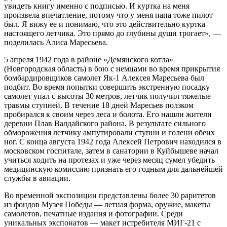
увидеть книгу именно с подписью. И куртка на меня
произвела впечатление, потому что у меня папа тоже пилот
был. Я вижу ее и понимаю, что это действительно куртка
настоящего летчика. Это прямо до глубины души трогает», —
поделилась Алиса Маресьева.
5 апреля 1942 года в районе «Демянского котла»
(Новгородская область) в бою с немцами во время прикрытия
бомбардировщиков самолет Як‑1 Алексея Маресьева был
подбит. Во время попытки совершить экстренную посадку
самолет упал с высоты 30 метров, летчик получил тяжелые
травмы ступней. В течение 18 дней Маресьев ползком
пробирался к своим через леса и болота. Его нашли жители
деревни Плав Валдайского района. В результате сильного
обморожения летчику ампутировали ступни и голени обеих
ног. С конца августа 1942 года Алексей Петрович находился в
московском госпитале, затем в санатории в Куйбышеве начал
учиться ходить на протезах и уже через месяц сумел убедить
медицинскую комиссию признать его годным для дальнейшей
службы в авиации.
Во временной экспозиции представлены более 30 раритетов
из фондов Музея Победы — летная форма, оружие, макеты
самолетов, печатные издания и фотографии. Среди
уникальных экспонатов — макет истребителя МИГ-21 с