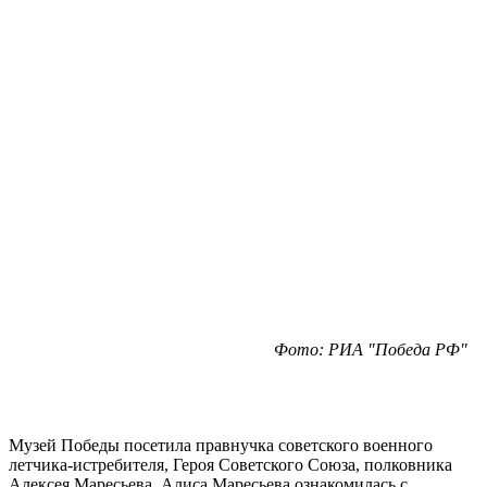
Фото: РИА "Победа РФ"
Музей Победы посетила правнучка советского военного
летчика-истребителя, Героя Советского Союза, полковника
Алексея Маресьева. Алиса Маресьева ознакомилась с