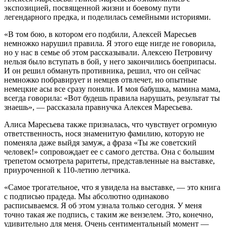
экспозицией, посвященной жизни и боевому пути
легендарного предка, и поделилась семейными историями.
«В том бою, в котором его подбили, Алексей Маресьев
немножко нарушил правила. Я этого еще нигде не говорила,
но у нас в семье об этом рассказывали. Алексею Петровичу
нельзя было вступать в бой, у него закончились боеприпасы.
И он решил обмануть противника, решил, что он сейчас
немножко побравирует и немцев отвлечет, но опытные
немецкие асы все сразу поняли. И моя бабушка, мамина мама,
всегда говорила: «Вот будешь правила нарушать, результат ты
знаешь», — рассказала правнучка Алексея Маресьева.
Алиса Маресьева также призналась, что чувствует огромную
ответственность, нося знаменитую фамилию, которую не
поменяла даже выйдя замуж, а фраза «Ты же советский
человек!» сопровождает ее с самого детства. Она с большим
трепетом осмотрела раритеты, представленные на выставке,
приуроченной к 110-летию летчика.
«Самое трогательное, что я увидела на выставке, — это книга
с подписью прадеда. Мы абсолютно одинаково
расписываемся. Я об этом узнала только сегодня. У меня
точно такая же подпись, с таким же вензелем. Это, конечно,
удивительно для меня. Очень сентиментальный момент —