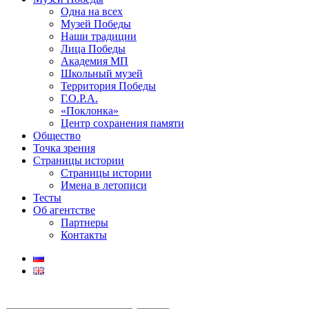
Одна на всех
Музей Победы
Наши традиции
Лица Победы
Академия МП
Школьный музей
Территория Победы
Г.О.Р.А.
«Поклонка»
Центр сохранения памяти
Общество
Точка зрения
Страницы истории
Страницы истории
Имена в летописи
Тесты
Об агентстве
Партнеры
Контакты