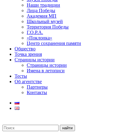
Наши традиции
Лица Победы
Академия МП
Школьный музей
Территория Победы
Г.О.Р.А.
«Поклонка»
Центр сохранения памяти
Общество
Точка зрения
Страницы истории
Страницы истории
Имена в летописи
Тесты
Об агентстве
Партнеры
Контакты