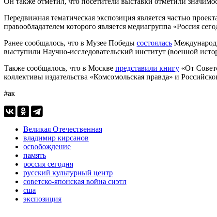
Он также отметил, что посетители выставки отметили значимо
Передвижная тематическая экспозиция является частью проек
правообладателем которого является медиагруппа «Россия сег
Ранее сообщалось, что в Музее Победы
состоялась
Международна
выступили Научно-исследовательский институт (военной ист
Также сообщалось, что в Москве
представили книгу
«От Советс
коллективы издательства «Комсомольская правда» и Российско
#ак
Великая Отечественная
владимир кирсанов
освобождение
память
россия сегодня
русский культурный центр
советско-японская война сиэтл
сша
экспозиция