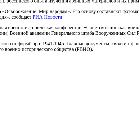
сть российского опыта изучения архивных материалов и их прим
та «Освобождение. Мир народам». Его основу составляют фото
одня», сообщает
РИА Новости
.
я военно-историческая конференция «Советско-японская война
ории) Военной академии Генерального штаба Вооруженных Сил 
кого информбюро. 1941-1945. Главные документы, сводки с фро
го военно-исторического общества (РВИО).