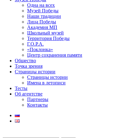
Одна на всех
Музей Победы
Наши традиции
Лица Победы
Академия МП
Школьный музей
Территория Победы
Г.О.Р.А.
«Поклонка»
Центр сохранения памяти
Общество
Точка зрения
Страницы истории
Страницы истории
Имена в летописи
Тесты
Об агентстве
Партнеры
Контакты