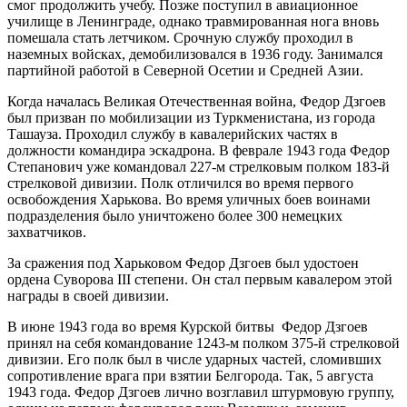
смог продолжить учебу. Позже поступил в авиационное
училище в Ленинграде, однако травмированная нога вновь
помешала стать летчиком. Срочную службу проходил в
наземных войсках, демобилизовался в 1936 году. Занимался
партийной работой в Северной Осетии и Средней Азии.
Когда началась Великая Отечественная война, Федор Дзгоев
был призван по мобилизации из Туркменистана, из города
Ташауза. Проходил службу в кавалерийских частях в
должности командира эскадрона. В феврале 1943 года Федор
Степанович уже командовал 227-м стрелковым полком 183-й
стрелковой дивизии. Полк отличился во время первого
освобождения Харькова. Во время уличных боев воинами
подразделения было уничтожено более 300 немецких
захватчиков.
За сражения под Харьковом Федор Дзгоев был удостоен
ордена Суворова III степени. Он стал первым кавалером этой
награды в своей дивизии.
В июне 1943 года во время Курской битвы Федор Дзгоев
принял на себя командование 1243-м полком 375-й стрелковой
дивизии. Его полк был в числе ударных частей, сломивших
сопротивление врага при взятии Белгорода. Так, 5 августа
1943 года. Федор Дзгоев лично возглавил штурмовую группу,