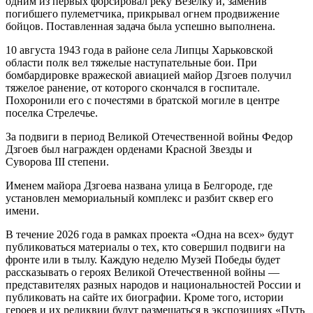
одним из первых форсировал реку Везелку и, заменив
погибшего пулеметчика, прикрывал огнем продвижение
бойцов. Поставленная задача была успешно выполнена.
10 августа 1943 года в районе села Липцы Харьковской
области полк вел тяжелые наступательные бои. При
бомбардировке вражеской авиацией майор Дзгоев получил
тяжелое ранение, от которого скончался в госпитале.
Похоронили его с почестями в братской могиле в центре
поселка Стрелечье.
За подвиги в период Великой Отечественной войны Федор
Дзгоев был награжден орденами Красной Звезды и
Суворова III степени.
Именем майора Дзгоева названа улица в Белгороде, где
установлен мемориальный комплекс и разбит сквер его
имени.
В течение 2026 года в рамках проекта «Одна на всех» будут
публиковаться материалы о тех, кто совершил подвиги на
фронте или в тылу. Каждую неделю Музей Победы будет
рассказывать о героях Великой Отечественной войны —
представителях разных народов и национальностей России и
публиковать на сайте их биографии. Кроме того, истории
героев и их реликвии будут размещаться в экспозициях «Путь