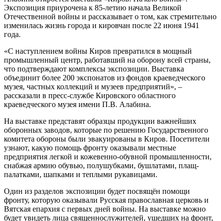
Экспозиция приурочена к 85-летию начала Великой
Отечественной войны и рассказывает о том, как стремительно
изменилась жизнь города и кировчан после 22 июня 1941
года.
«С наступлением войны Киров превратился в мощный
промышленный центр, работавший на оборону всей страны,
что подтверждают комплексы экспозиции. Выставка
объединит более 200 экспонатов из фондов краеведческого
музея, частных коллекций и музеев предприятий», –
рассказали в пресс-службе Кировского областного
краеведческого музея имени П.В. Алабина.
На выставке представят образцы продукции важнейших
оборонных заводов, которые по решению Государственного
комитета обороны были эвакуированы в Киров. Посетители
узнают, какую помощь фронту оказывали местные
предприятия легкой и кожевенно-обувной промышленности,
снабжая армию обувью, полушубками, бушлатами, плащ-
палатками, шапками и теплыми рукавицами.
Один из разделов экспозиции будет посвящён помощи
фронту, которую оказывали Русская православная церковь и
Вятская епархия с первых дней войны. На выставке можно
будет увидеть лица священнослужителей, ушедших на фронт,