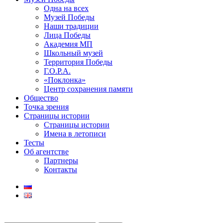
Одна на всех
Музей Победы
Наши традиции
Лица Победы
Академия МП
Школьный музей
Территория Победы
Г.О.Р.А.
«Поклонка»
Центр сохранения памяти
Общество
Точка зрения
Страницы истории
Страницы истории
Имена в летописи
Тесты
Об агентстве
Партнеры
Контакты