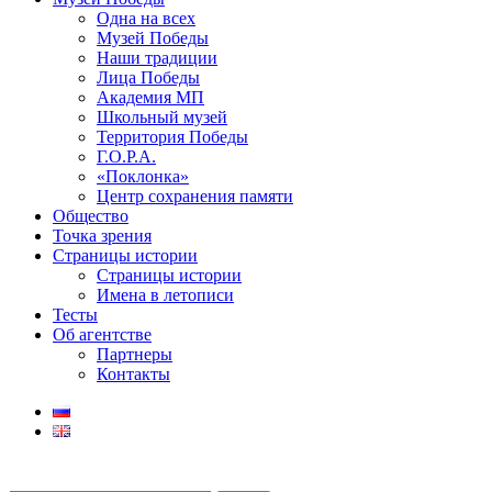
Одна на всех
Музей Победы
Наши традиции
Лица Победы
Академия МП
Школьный музей
Территория Победы
Г.О.Р.А.
«Поклонка»
Центр сохранения памяти
Общество
Точка зрения
Страницы истории
Страницы истории
Имена в летописи
Тесты
Об агентстве
Партнеры
Контакты