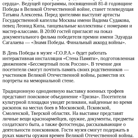
сердца». Ведущей программы, посвященной 81-й годовщине
Победы в Великой Отечественной войне, станет телеведущая
Татьяна Алексеева. Перед зрителями выступят артисты
Государственной капеллы Москвы имени Вадима Судакова,
певец Леонид Кипа, танцевальные коллективы с номерами и
мастер-классами. В 20:00 гостей пригласят на показ
документального фильма победителя премии имени Эдуарда
Сагалаева — «Знамя Победы. Финальный аккорд войны».
В День Победы в музее «Г.О.Р.А.» будет работать
интерактивная инсталляция «Стена Памяти», подготовленная
движением «Бессмертный полк России». В течение дня
посетители смогут почтить память своих родственников —
участников Великой Отечественной войны, разместив их
портреты на мемориальной стене.
Традиционную однодневную выставку военных трофеев
представит поисковое объединение «Тризна». Посетители
культурной площадки увидят реликвии, найденные во время
раскопок на местах боев в Московской, Псковской,
Смоленской, Тверской областях. На выставке представят
личные вещи красноармейцев, оружие, документы, предметы
солдатского быта, а также фотостенды, рассказывающие о
деятельности поисковиков. Гости музея смогут подержать в
руках макеты оружия времен Великой Отечественной войны.