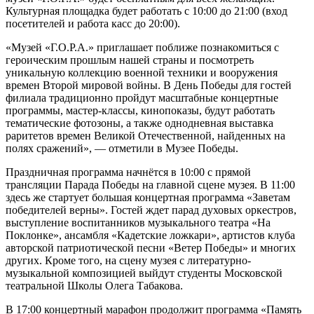
Культурная площадка будет работать с 10:00 до 21:00 (вход
посетителей и работа касс до 20:00).
«Музей «Г.О.Р.А.» приглашает поближе познакомиться с
героическим прошлым нашей страны и посмотреть
уникальную коллекцию военной техники и вооружения
времен Второй мировой войны. В День Победы для гостей
филиала традиционно пройдут масштабные концертные
программы, мастер-классы, кинопоказы, будут работать
тематические фотозоны, а также однодневная выставка
раритетов времен Великой Отечественной, найденных на
полях сражений», — отметили в Музее Победы.
Праздничная программа начнётся в 10:00 с прямой
трансляции Парада Победы на главной сцене музея. В 11:00
здесь же стартует большая концертная программа «Заветам
победителей верны». Гостей ждет парад духовых оркестров,
выступление воспитанников музыкального театра «На
Поклонке», ансамбля «Кадетские ложкари», артистов клуба
авторской патриотической песни «Ветер Победы» и многих
других. Кроме того, на сцену музея с литературно-
музыкальной композицией выйдут студенты Московской
театральной Школы Олега Табакова.
В 17:00 концертный марафон продолжит программа «Память