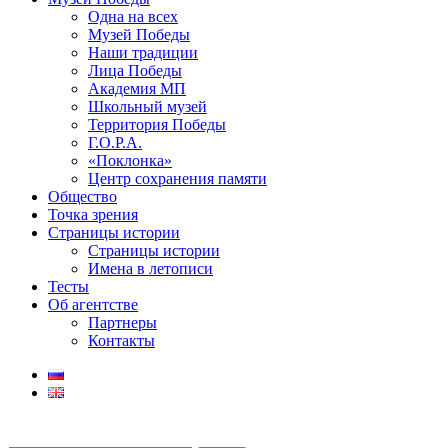
Одна на всех
Музей Победы
Наши традиции
Лица Победы
Академия МП
Школьный музей
Территория Победы
Г.О.Р.А.
«Поклонка»
Центр сохранения памяти
Общество
Точка зрения
Страницы истории
Страницы истории
Имена в летописи
Тесты
Об агентстве
Партнеры
Контакты