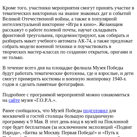
Кроме того, участники мероприятия смогут принять участие в
тематических викторинах на знание знаковых дат и событий
Великой Отечественной войны, а также в популярной
интеллектуальной викторине «Игра в кино». Желающим
расскажут о работе полевой почты, научат складывать
фронтовой треугольник, продемонстрируют, как собирать и
разбирать макет учебного автомата АК-74, а также предложат
собрать модели военной техники и поучаствовать в
творческих мастер-классах по созданию открыток, оригами и
не только.
В течение всего дня на площадке филиала Музея Победы
будут работать тематические фотозоны, где и взрослые, и дети
смогут примерить костюмы и военную экипировку 1940-х
годов и сделать памятные фотографии.
Подробнее с программой мероприятий можно ознакомиться
на
сайте
музея «Г.О.Р.А.».
Ранее сообщалось, что Музей Победы
подготовил
для
москвичей и гостей столицы большую праздничную
программу к 9 Мая. В этот день вход в музей на Поклонной
горе будет бесплатным (за исключением экспозиций «Подвиг
Народа», «Битва за Москву. Первая Победа!» и «Путь к