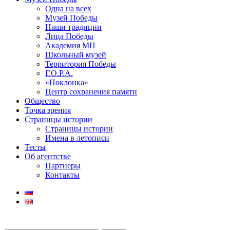
Одна на всех
Музей Победы
Наши традиции
Лица Победы
Академия МП
Школьный музей
Территория Победы
Г.О.Р.А.
«Поклонка»
Центр сохранения памяти
Общество
Точка зрения
Страницы истории
Страницы истории
Имена в летописи
Тесты
Об агентстве
Партнеры
Контакты