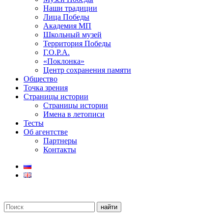
Наши традиции
Лица Победы
Академия МП
Школьный музей
Территория Победы
Г.О.Р.А.
«Поклонка»
Центр сохранения памяти
Общество
Точка зрения
Страницы истории
Страницы истории
Имена в летописи
Тесты
Об агентстве
Партнеры
Контакты