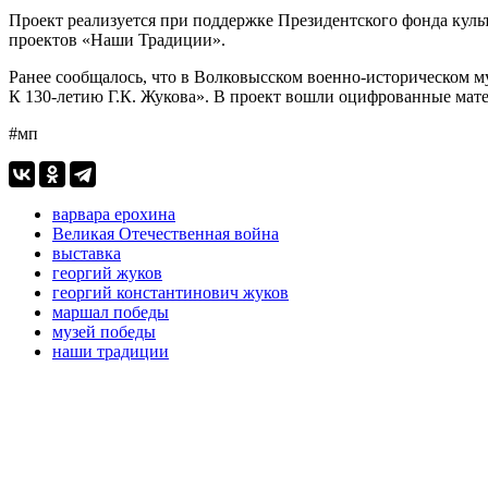
Проект реализуется при поддержке Президентского фонда кул
проектов «Наши Традиции».
Ранее сообщалось, что в Волковысском военно-историческом му
К 130-летию Г.К. Жукова». В проект вошли оцифрованные мат
#мп
варвара ерохина
Великая Отечественная война
выставка
георгий жуков
георгий константинович жуков
маршал победы
музей победы
наши традиции