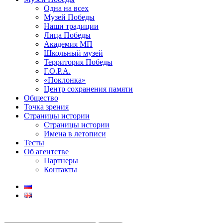
Одна на всех
Музей Победы
Наши традиции
Лица Победы
Академия МП
Школьный музей
Территория Победы
Г.О.Р.А.
«Поклонка»
Центр сохранения памяти
Общество
Точка зрения
Страницы истории
Страницы истории
Имена в летописи
Тесты
Об агентстве
Партнеры
Контакты