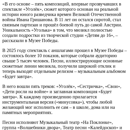
«В его основе – пять композиций, впервые прозвучавших в
спектакле «Уголёк», сюжет которого основан на реальной
истории юного разведчика времен Великой Отечественной
войны Ивана Гришанова. В 11 лет он остался сиротой, стал
связным партизан и прошёл боевой путь до самой Австрии.
Уникальность «Уголька» в том, что мюзикл полностью
создали подростки из творческой студии «Детям до 16», –
рассказали в Музее Победы.
В 2025 году спектакль с аншлагами прошел в Музее Победы –
состоялось более 10 показов, которые собрали аудиторию
свыше 5 тысяч человек. Песни, иллюстрирующие основные
сюжетные линии мюзикла, получили широкий отклик и
теперь выходят отдельным релизом – музыкальным альбомом
«Будет завтра».
В него вошли пять треков: «Уголёк», «Сестричка», «Свои»,
«Дети росли на войне» и заглавная композиция «Будет
завтра». К каждому произведению прилагается
инструментальная версия («минусовка»), чтобы любой
желающий мог исполнить ее сам – в школе, дома или на
памятных мероприятиях.
Песни исполняют Музыкальный театр «На Поклонке»,
группа «Волшебники двора», Театр песни «Калейдоскоп» и