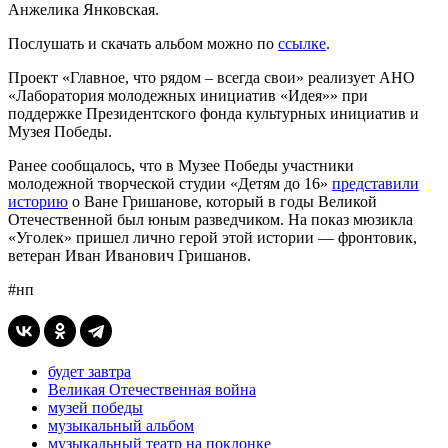
Анжелика Янковская.
Послушать и скачать альбом можно по
ссылке
.
Проект «Главное, что рядом – всегда свои» реализует АНО
«Лаборатория молодежных инициатив «Идея»» при
поддержке Президентского фонда культурных инициатив и
Музея Победы.
Ранее сообщалось, что в Музее Победы участники
молодежной творческой студии «Детям до 16»
представили
историю
о Ване Гришанове, который в годы Великой
Отечественной был юным разведчиком. На показ мюзикла
«Уголек» пришел лично герой этой истории — фронтовик,
ветеран Иван Иванович Гришанов.
#нп
будет завтра
Великая Отечественная война
музей победы
музыкальный альбом
музыкальный театр на поклонке