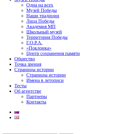
Одна на всех
Музей Победы
Наши традиции
Лица Победы
Академия МП
Школьный музей
Территория Победы
Г.О.Р.А.
«Поклонка»
Центр сохранения памяти
Общество
Точка зрения
Страницы истории
Страницы истории
Имена в летописи
Тесты
Об агентстве
Партнеры
Контакты