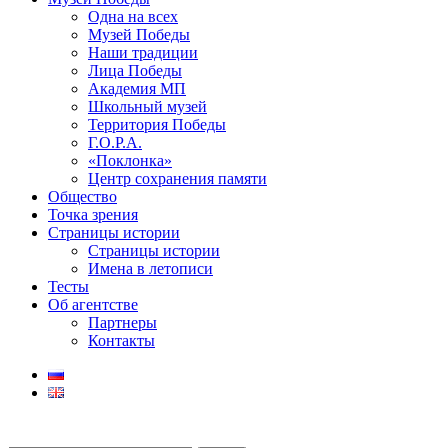
Одна на всех
Музей Победы
Наши традиции
Лица Победы
Академия МП
Школьный музей
Территория Победы
Г.О.Р.А.
«Поклонка»
Центр сохранения памяти
Общество
Точка зрения
Страницы истории
Страницы истории
Имена в летописи
Тесты
Об агентстве
Партнеры
Контакты