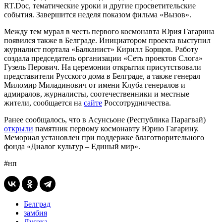
RT.Doc, тематические уроки и другие просветительские
события. Завершится неделя показом фильма «Вызов».
Между тем мурал в честь первого космонавта Юрия Гагарина
появился также в Белграде. Инициатором проекта выступил
журналист портала «Балканист» Кирилл Борщов. Работу
создала председатель организации «Сеть проектов Слога»
Гузель Перович. На церемонии открытия присутствовали
представители Русского дома в Белграде, а также генерал
Миломир Миладинович от имени Клуба генералов и
адмиралов, журналисты, соотечественники и местные
жители, сообщается на
сайте
Россотрудничества.
Ранее сообщалось, что в Асунсьоне (Республика Парагвай)
открыли
памятник первому космонавту Юрию Гагарину.
Мемориал установлен при поддержке благотворительного
фонда «Диалог культур – Единый мир».
#нп
Белград
замбия
Лусака