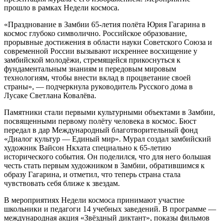
прошло в рамках Недели космоса.
«Празднование в Замбии 65-летия полёта Юрия Гагарина в
космос глубоко символично. Российское образование,
прорывные достижения в области науки Советского Союза и
современной России вызывают искреннее восхищение у
замбийской молодёжи, стремящейся прикоснуться к
фундаментальным знаниям и передовым мировым
технологиям, чтобы внести вклад в процветание своей
страны», — подчеркнула руководитель Русского дома в
Лусаке Светлана Ковалёва.
Памятники стали первыми культурными объектами в Замбии,
посвященными первому полёту человека в космос. Бюст
передал в дар Международный благотворительный фонд
«Диалог культур — Единый мир». Мурал создал замбийский
художник Вайсон Нкхата специально к 65-летию
исторического события. Он поделился, что для него большая
честь стать первым художником в Замбии, обратившимся к
образу Гагарина, и отметил, что теперь страна стала
чувствовать себя ближе к звездам.
В мероприятиях Недели космоса принимают участие
школьники и педагоги 14 учебных заведений. В программе —
международная акция «Звёздный диктант», показы фильмов