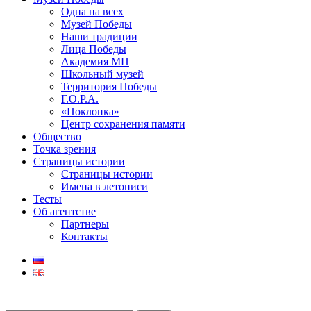
Одна на всех
Музей Победы
Наши традиции
Лица Победы
Академия МП
Школьный музей
Территория Победы
Г.О.Р.А.
«Поклонка»
Центр сохранения памяти
Общество
Точка зрения
Страницы истории
Страницы истории
Имена в летописи
Тесты
Об агентстве
Партнеры
Контакты