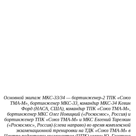
Основной экипаж МКС-33/34 — бортинженер-2 ТПК «Союз
ТМА-М», бортинженер МКС-33, командир МКС-34 Кевин
Форд (НАСА, США), командир ТПК «Союз ТМА-М»,
бортинженер МКС Олег Новицкий («Роскосмос», Россия) и
бортинженер ТПК «Союз ТМА-М» и МКС Евгений Тарелкин
(«Роскосмос», Россия) (слева направо) во время комплексной
экзаменационной тренировки на ТДК «Союз ТМА-М» в
Центре подготовки космонавтов (ЦПК) имени Ю. Гагарина