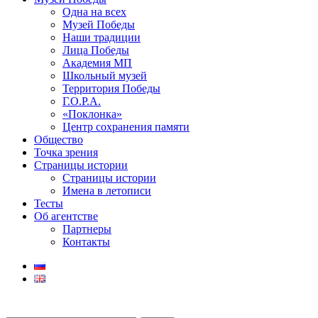
Одна на всех
Музей Победы
Наши традиции
Лица Победы
Академия МП
Школьный музей
Территория Победы
Г.О.Р.А.
«Поклонка»
Центр сохранения памяти
Общество
Точка зрения
Страницы истории
Страницы истории
Имена в летописи
Тесты
Об агентстве
Партнеры
Контакты