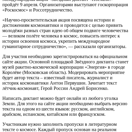
пройдёт 9 апреля. Организаторами выступают госкорпорация
«Роскосмос» и Россотрудничество.
«Научно-просветительская акция посвящена истории и
достижениям космонавтики и проводится с целью привить
молодёжи разных стран идею об общем подвиге человечества
— великом полёте человека в космос, повысить интерес к
истории освоения космоса, укрепить международное
гуманитарное сотрудничество», — рассказали организаторы.
Для участия необходимо зарегистрироваться на официальном
сайте акции. Основной площадкой Звёздного диктанта станет
музей ракетно-космической корпорации «Энергия» в городе
Королёве (Московская область). Модерировать мероприятие
будет автор текста – известный писатель, журналист и
историк космонавтики Антон Первушин. Зачитает текст
лётчик-космонавт, Герой России Андрей Борисенко.
Написать диктант можно будет онлайн из любого уголка
Земли. Для этого на сайте акции необходимо выбрать версию
текста на одном из шести языков: русском, английском,
арабском, испанском, китайском или французском.
Участникам нужно заполнить пропуски в литературном
тексте о космосе. Каждый пропуск основан на реальном