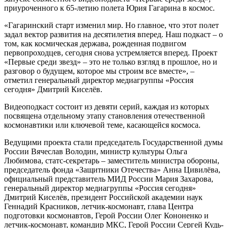
приуроченного к 65-летию полета Юрия Гагарина в космос.
«Гагаринский старт изменил мир. Но главное, что этот полет
задал вектор развития на десятилетия вперед. Наш подкаст – о
том, как космическая держава, рожденная подвигом
первопроходцев, сегодня снова устремляется вперед. Проект
«Первые среди звезд» – это не только взгляд в прошлое, но и
разговор о будущем, которое мы строим все вместе», –
отметил генеральный директор медиагруппы «Россия
сегодня» Дмитрий Киселёв.
Видеоподкаст состоит из девяти серий, каждая из которых
посвящена отдельному этапу становления отечественной
космонавтики или ключевой теме, касающейся космоса.
Ведущими проекта стали председатель Государственной думы
России Вячеслав Володин, министр культуры Ольга
Любимова, статс-секретарь – заместитель министра обороны,
председатель фонда «Защитники Отечества» Анна Цивилёва,
официальный представитель МИД России Мария Захарова,
генеральный директор медиагруппы «Россия сегодня»
Дмитрий Киселёв, президент Российской академии наук
Геннадий Красников, летчик-космонавт, глава Центра
подготовки космонавтов, Герой России Олег Кононенко и
летчик-космонавт, командир МКС, Герой России Сергей Кудь-