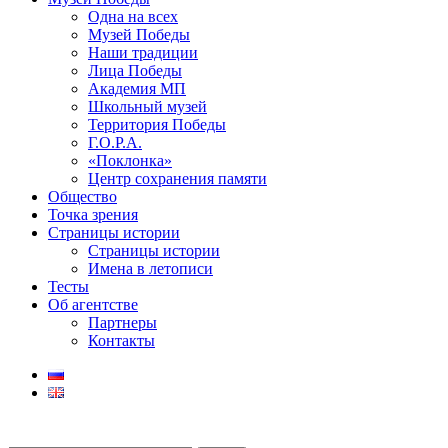
Одна на всех
Музей Победы
Наши традиции
Лица Победы
Академия МП
Школьный музей
Территория Победы
Г.О.Р.А.
«Поклонка»
Центр сохранения памяти
Общество
Точка зрения
Страницы истории
Страницы истории
Имена в летописи
Тесты
Об агентстве
Партнеры
Контакты