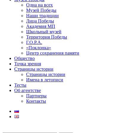
Одна на всех
Музей Победы
Наши традиции
Лица Победы
Академия МП
Школьный музей
Территория Победы
Г.О.Р.А.
«Поклонка»
Центр сохранения памяти
Общество
Точка зрения
Страницы истории
Страницы истории
Имена в летописи
Тесты
Об агентстве
Партнеры
Контакты