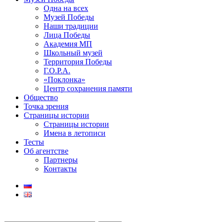
Одна на всех
Музей Победы
Наши традиции
Лица Победы
Академия МП
Школьный музей
Территория Победы
Г.О.Р.А.
«Поклонка»
Центр сохранения памяти
Общество
Точка зрения
Страницы истории
Страницы истории
Имена в летописи
Тесты
Об агентстве
Партнеры
Контакты