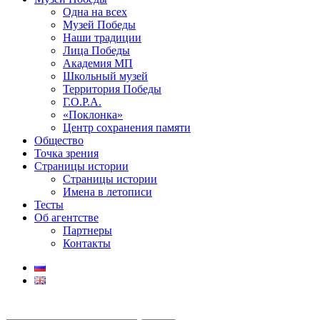
Одна на всех
Музей Победы
Наши традиции
Лица Победы
Академия МП
Школьный музей
Территория Победы
Г.О.Р.А.
«Поклонка»
Центр сохранения памяти
Общество
Точка зрения
Страницы истории
Страницы истории
Имена в летописи
Тесты
Об агентстве
Партнеры
Контакты