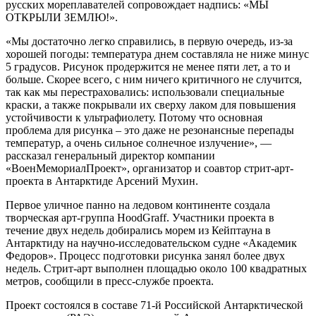
русских мореплавателей сопровождает надпись: «МЫ
ОТКРЫЛИ ЗЕМЛЮ!».
«Мы достаточно легко справились, в первую очередь, из-за
хорошей погоды: температура днем составляла не ниже минус
5 градусов. Рисунок продержится не менее пяти лет, а то и
больше. Скорее всего, с ним ничего критичного не случится,
так как мы перестраховались: использовали специальные
краски, а также покрывали их сверху лаком для повышения
устойчивости к ультрафиолету. Потому что основная
проблема для рисунка – это даже не резонансные перепады
температур, а очень сильное солнечное излучение», —
рассказал генеральный директор компании
«ВоенМемориалПроект», организатор и соавтор стрит-арт-
проекта в Антарктиде Арсений Мухин.
Первое уличное панно на ледовом континенте создала
творческая арт-группа HoodGraff. Участники проекта в
течение двух недель добирались морем из Кейптауна в
Антарктиду на научно-исследовательском судне «Академик
Федоров». Процесс подготовки рисунка занял более двух
недель. Стрит-арт выполнен площадью около 100 квадратных
метров, сообщили в пресс-службе проекта.
Проект состоялся в составе 71-й Российской Антарктической